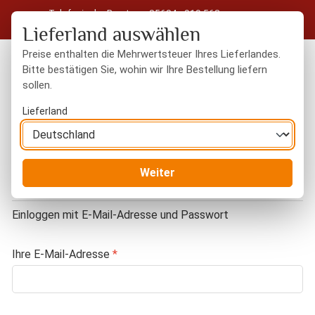
Telefonische Beratung: 05604 - 919 563
Zum Hauptinhalt springen
Kostenloser Versand in Deutschland ab 50 € Warenwert
Lieferland auswählen
Preise enthalten die Mehrwertsteuer Ihres Lieferlandes.
Bitte bestätigen Sie, wohin wir Ihre Bestellung liefern
sollen.
Du hast 0 Produkte
Warenk
Lieferland
Anmelden oder Konto erstellen
Weiter
Ich bin bereits Kunde
Einloggen mit E-Mail-Adresse und Passwort
Ihre E-Mail-Adresse
*