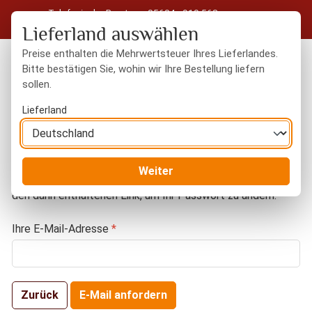
Telefonische Beratung: 05604 - 919 563
Zum Hauptinhalt springen
Kostenloser Versand in Deutschland ab 50 € Warenwert
Lieferland auswählen
Preise enthalten die Mehrwertsteuer Ihres Lieferlandes.
Bitte bestätigen Sie, wohin wir Ihre Bestellung liefern
sollen.
Du hast 0 Produkte
Warenk
Lieferland
Passwort-Wiederherstellung
Weiter
Wir senden Ihnen eine Bestätigungs-E-Mail. Klicken Sie auf
den darin enthaltenen Link, um Ihr Passwort zu ändern.
Ihre E-Mail-Adresse
*
Zurück
E-Mail anfordern