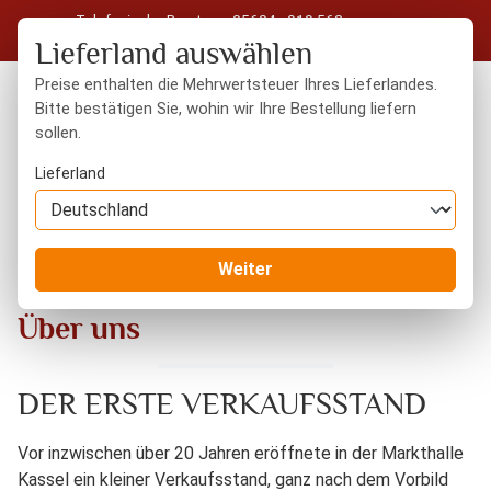
Telefonische Beratung: 05604 - 919 563
Zum Hauptinhalt springen
Kostenloser Versand in Deutschland ab 50 € Warenwert
Lieferland auswählen
Preise enthalten die Mehrwertsteuer Ihres Lieferlandes.
Bitte bestätigen Sie, wohin wir Ihre Bestellung liefern
sollen.
Du hast 0 Produkte
Warenk
Lieferland
Information
Über uns
Weiter
Über uns
DER ERSTE VERKAUFSSTAND
Vor inzwischen über 20 Jahren eröffnete in der Markthalle
Kassel ein kleiner Verkaufsstand, ganz nach dem Vorbild