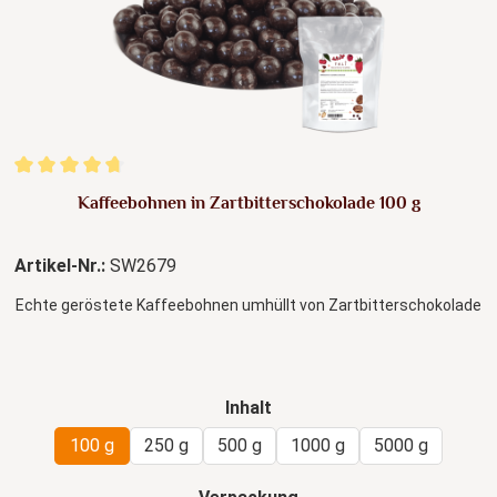
Durchschnittliche Bewertung von 4.82 von 5 Sternen
Kaffeebohnen in Zartbitterschokolade 100 g
Artikel-Nr.:
SW2679
Echte geröstete Kaffeebohnen umhüllt von Zartbitterschokolade
auswählen
Inhalt
100 g
250 g
500 g
1000 g
5000 g
auswählen