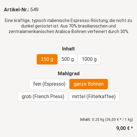
Artikel-Nr.:
549
Eine kräftige, typisch italienische Espresso-Röstung, die nicht zu
dunkel geröstet ist. Aus 70% brasilianischen und
zentralamerikanischen Arabica-Bohnen verfeinert durch 30%
Robusta-Bohnen. Kräftig, herzhaft und würzig im Geschmack.
auswählen
Inhalt
250 g
500 g
1000 g
auswählen
Mahlgrad
fein (Espresso)
ganze Bohnen
grob (French Press)
mittel (Filterkaffee)
Inhalt:
0.25 kg
(36,00 € * / 1 kg)
9,00 € *