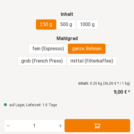
Röstungen. Die Cafe Creme-Röstung ist ideal um einen
vollmundigen Kaffee mit konzentriertem Aroma oder die Basis für
einen Milchkaffee im Vollautomaten herzustellen.
auswählen
Inhalt
250 g
500 g
1000 g
auswählen
Mahlgrad
fein (Espresso)
ganze Bohnen
grob (French Press)
mittel (Filterkaffee)
Inhalt:
0.25 kg
(36,00 € * / 1 kg)
9,00 € *
auf Lager, Lieferzeit: 1-5 Tage
Produkt Anzahl: Gib den gewünschten Wert ein