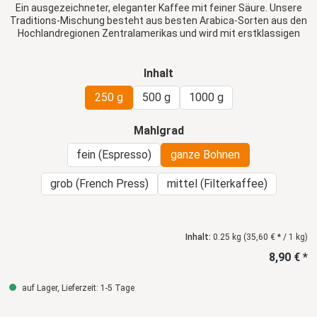
Ein ausgezeichneter, eleganter Kaffee mit feiner Säure. Unsere
Traditions-Mischung besteht aus besten Arabica-Sorten aus den
Hochlandregionen Zentralamerikas und wird mit erstklassigen
Kaffees aus Kenia und Äthiopien verfeinert.
auswählen
Inhalt
250 g
500 g
1000 g
auswählen
Mahlgrad
fein (Espresso)
ganze Bohnen
grob (French Press)
mittel (Filterkaffee)
Inhalt:
0.25 kg
(35,60 € * / 1 kg)
8,90 € *
auf Lager, Lieferzeit: 1-5 Tage