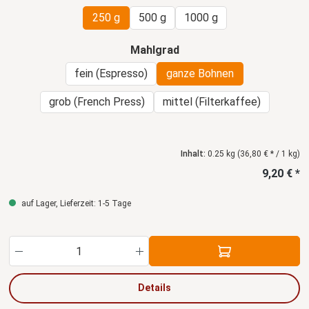
250 g
500 g
1000 g
auswählen
Mahlgrad
fein (Espresso)
ganze Bohnen
grob (French Press)
mittel (Filterkaffee)
Inhalt:
0.25 kg
(36,80 € * / 1 kg)
9,20 € *
auf Lager, Lieferzeit: 1-5 Tage
Produkt Anzahl: Gib den gewünschten Wert ein
Details