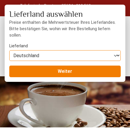
Telefonische Beratung: 05604 - 919 563
Zum Hauptinhalt springen
Kostenloser Versand in Deutschland ab 50 € Warenwert
Lieferland auswählen
Preise enthalten die Mehrwertsteuer Ihres Lieferlandes.
Bitte bestätigen Sie, wohin wir Ihre Bestellung liefern
sollen.
Du hast 0 Produkte
Warenk
Lieferland
Tee & Kaffee
Kaffee & Espresso
Weiter