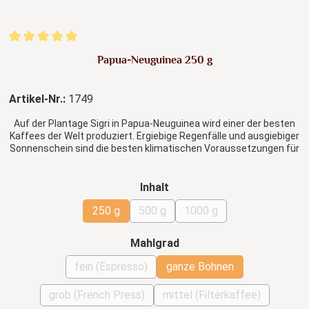
Durchschnittliche Bewertung von 5 von 5 Sternen
Papua-Neuguinea 250 g
Artikel-Nr.:
1749
Auf der Plantage Sigri in Papua-Neuguinea wird einer der besten
Kaffees der Welt produziert. Ergiebige Regenfälle und ausgiebiger
Sonnenschein sind die besten klimatischen Voraussetzungen für
die Produktion dieses außergewöhnlichen Kaffees, der sich durch
eine blumige Säure und exzellente Fülle auszeichnet.
auswählen
Inhalt
250 g
500 g
1000 g
(Diese Option ist zurzeit nicht verfügbar.)
(Diese Option ist zurzeit nicht verfü
(Diese Option ist zurzeit
auswählen
Mahlgrad
fein (Espresso)
ganze Bohnen
(Diese Option ist zurzeit nicht verfügbar.)
(Diese Option ist zurzeit
grob (French Press)
mittel (Filterkaffee)
(Diese Option ist zurzeit nicht verfügbar.)
(Diese Option ist zurze