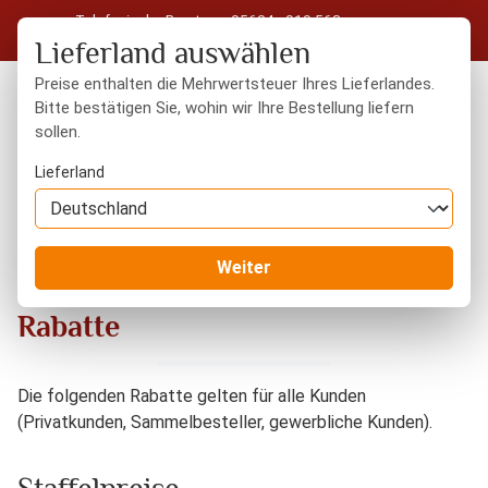
Telefonische Beratung: 05604 - 919 563
Zum Hauptinhalt springen
Kostenloser Versand in Deutschland ab 50 € Warenwert
Lieferland auswählen
Preise enthalten die Mehrwertsteuer Ihres Lieferlandes.
Bitte bestätigen Sie, wohin wir Ihre Bestellung liefern
sollen.
Du hast 0 Produkte
Warenk
Lieferland
Information
Rabatte
Weiter
Rabatte
Die folgenden Rabatte gelten für alle Kunden
(Privatkunden, Sammelbesteller, gewerbliche Kunden).