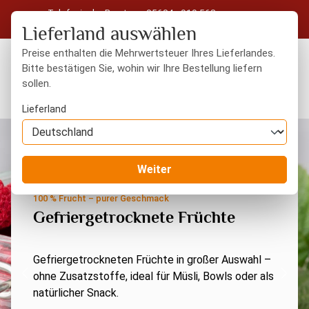
Telefonische Beratung: 05604 - 919 563
Zum Hauptinhalt springen
Kostenloser Versand in Deutschland ab 50 € Warenwert
Lieferland auswählen
Preise enthalten die Mehrwertsteuer Ihres Lieferlandes.
Bitte bestätigen Sie, wohin wir Ihre Bestellung liefern
sollen.
Du hast 0 Produkte
Warenk
Lieferland
Slide 2 von 4 wird angezeigt
Weiter
100 % Frucht – purer Geschmack
Gefriergetrocknete Früchte
Gefriergetrockneten Früchte in großer Auswahl –
ohne Zusatzstoffe, ideal für Müsli, Bowls oder als
Zum vorherigen Slide
Zum 
natürlicher Snack.