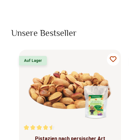
Unsere Bestseller
Produktgalerie überspringen
Auf Lager
Au
Durchschnittliche Bewertung von 4.6 von 5 Sternen
Du
Pistazien nach persischer Art