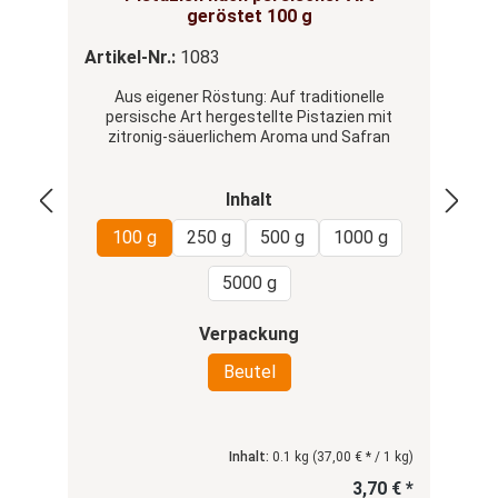
geröstet 100 g
Artikel-Nr.:
1083
Ar
Aus eigener Röstung: Auf traditionelle
G
persische Art hergestellte Pistazien mit
o
zitronig-säuerlichem Aroma und Safran
auswählen
Inhalt
100 g
250 g
500 g
1000 g
5000 g
auswählen
Verpackung
Beutel
Inhalt:
0.1 kg
(37,00 € * / 1 kg)
3,70 € *