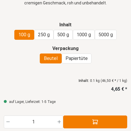
cremigen Geschmack, roh und unbehandelt.
auswählen
Inhalt
100 g
250 g
500 g
1000 g
5000 g
auswählen
Verpackung
Beutel
Papiertüte
Inhalt:
0.1 kg
(46,50 € * / 1 kg)
4,65 € *
auf Lager, Lieferzeit: 1-5 Tage
Produkt Anzahl: Gib den gewünschten Wert ein