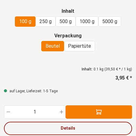
auswählen
Inhalt
100 g
250 g
500 g
1000 g
5000 g
auswählen
Verpackung
Beutel
Papiertüte
Inhalt:
0.1 kg
(39,50 € * / 1 kg)
3,95 € *
auf Lager, Lieferzeit: 1-5 Tage
Produkt Anzahl: Gib den gewünschten Wert ein
Details