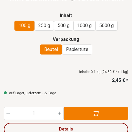
Unsere Mandeln stammen je nach Verfügbarkeit aus Australien,
Chile oder Kalifornien
auswählen
Inhalt
100 g
250 g
500 g
1000 g
5000 g
auswählen
Verpackung
Beutel
Papiertüte
Inhalt:
0.1 kg
(24,50 € * / 1 kg)
2,45 € *
auf Lager, Lieferzeit: 1-5 Tage
Produkt Anzahl: Gib den gewünschten Wert ein
Details