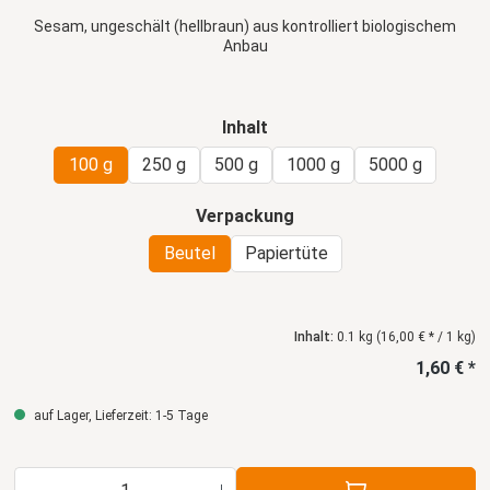
Sesam, ungeschält (hellbraun) aus kontrolliert biologischem
Anbau
auswählen
Inhalt
100 g
250 g
500 g
1000 g
5000 g
auswählen
Verpackung
Beutel
Papiertüte
Inhalt:
0.1 kg
(16,00 € * / 1 kg)
1,60 € *
auf Lager, Lieferzeit: 1-5 Tage
Produkt Anzahl: Gib den gewünschten Wert ein