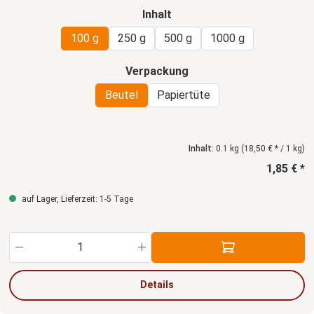
auswählen
Inhalt
100 g
250 g
500 g
1000 g
auswählen
Verpackung
Beutel
Papiertüte
Inhalt:
0.1 kg
(18,50 € * / 1 kg)
1,85 € *
auf Lager, Lieferzeit: 1-5 Tage
Produkt Anzahl: Gib den gewünschten Wert ein
Details