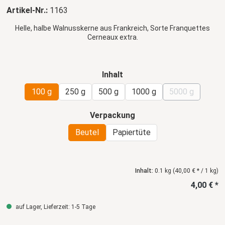
Artikel-Nr.:
1163
Helle, halbe Walnusskerne aus Frankreich, Sorte Franquettes
Cerneaux extra.
auswählen
Inhalt
100 g
250 g
500 g
1000 g
5000 g
(Diese Option 
auswählen
Verpackung
Beutel
Papiertüte
Inhalt:
0.1 kg
(40,00 € * / 1 kg)
4,00 € *
auf Lager, Lieferzeit: 1-5 Tage