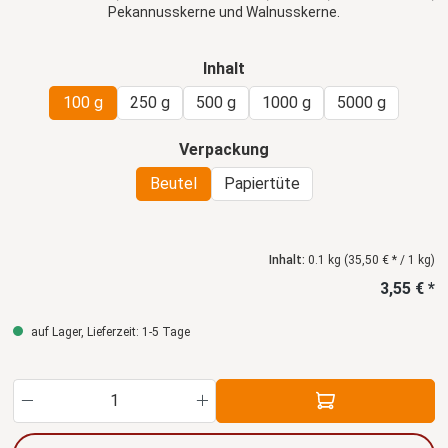
Pekannusskerne und Walnusskerne.
auswählen
Inhalt
100 g
250 g
500 g
1000 g
5000 g
auswählen
Verpackung
Beutel
Papiertüte
Inhalt:
0.1 kg
(35,50 € * / 1 kg)
3,55 € *
auf Lager, Lieferzeit: 1-5 Tage
Produkt Anzahl: Gib den gewünschten Wert ein