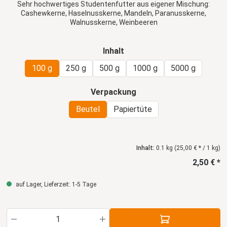
Sehr hochwertiges Studentenfutter aus eigener Mischung:
Cashewkerne, Haselnusskerne, Mandeln, Paranusskerne,
Walnusskerne, Weinbeeren
auswählen
Inhalt
100 g
250 g
500 g
1000 g
5000 g
auswählen
Verpackung
Beutel
Papiertüte
Inhalt:
0.1 kg
(25,00 € * / 1 kg)
2,50 € *
auf Lager, Lieferzeit: 1-5 Tage
Produkt Anzahl: Gib den gewünschten Wert ein