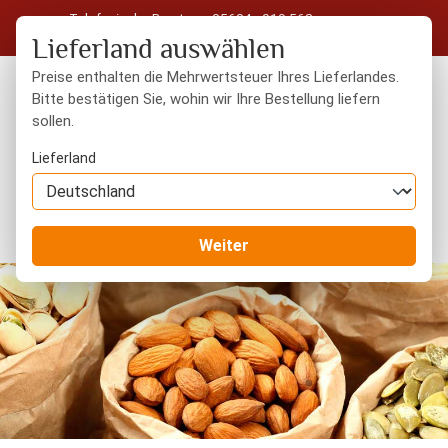
Telefonische Beratung: 05604 - 919 563
Zum Hauptinhalt springen
Kostenloser Versand in Deutschland ab 50 € Warenwert
Lieferland auswählen
Preise enthalten die Mehrwertsteuer Ihres Lieferlandes.
Bitte bestätigen Sie, wohin wir Ihre Bestellung liefern
sollen.
Du hast 0 Produkte
Warenk
Lieferland
Nüsse
naturbelassen
Weiter