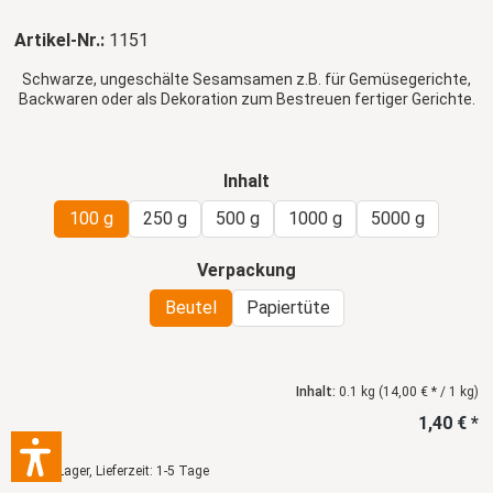
Artikel-Nr.:
1151
Schwarze, ungeschälte Sesamsamen z.B. für Gemüsegerichte,
Backwaren oder als Dekoration zum Bestreuen fertiger Gerichte.
auswählen
Inhalt
100 g
250 g
500 g
1000 g
5000 g
auswählen
Verpackung
Beutel
Papiertüte
Inhalt:
0.1 kg
(14,00 € * / 1 kg)
1,40 € *
auf Lager, Lieferzeit: 1-5 Tage