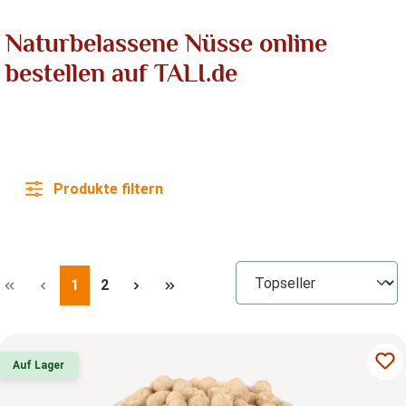
Naturbelassene Nüsse online
bestellen auf TALI.de
Produkte filtern
Seite
Seite
1
2
Auf Lager