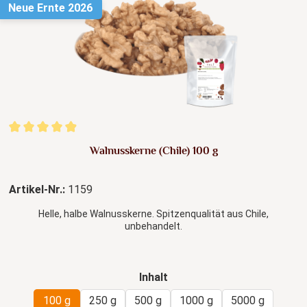
Neue Ernte 2026
Durchschnittliche Bewertung von 4.92 von 5 Sternen
Walnusskerne (Chile) 100 g
Artikel-Nr.:
1159
Helle, halbe Walnusskerne. Spitzenqualität aus Chile,
unbehandelt.
auswählen
Inhalt
100 g
250 g
500 g
1000 g
5000 g