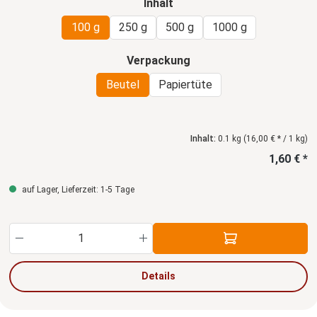
auswählen
Inhalt
100 g
250 g
500 g
1000 g
auswählen
Verpackung
Beutel
Papiertüte
Inhalt:
0.1 kg
(16,00 € * / 1 kg)
1,60 € *
auf Lager, Lieferzeit: 1-5 Tage
Produkt Anzahl: Gib den gewünschten Wert ein
Details