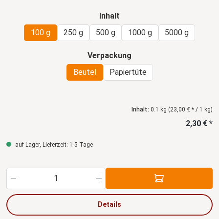
auswählen
Inhalt
100 g
250 g
500 g
1000 g
5000 g
auswählen
Verpackung
Beutel
Papiertüte
Inhalt:
0.1 kg
(23,00 € * / 1 kg)
2,30 € *
auf Lager, Lieferzeit: 1-5 Tage
Produkt Anzahl: Gib den gewünschten Wert ein
Details