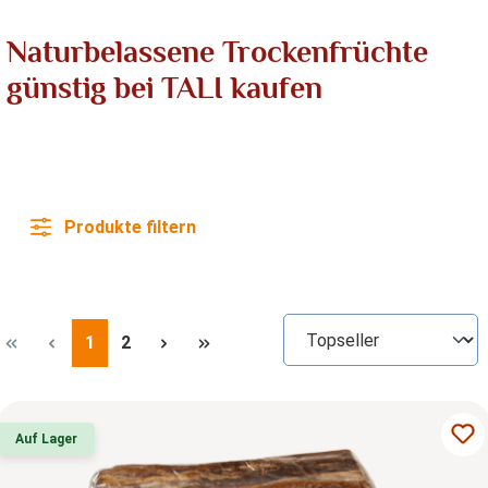
Naturbelassene Trockenfrüchte
günstig bei TALI kaufen
Produkte filtern
Seite
Seite
1
2
Auf Lager