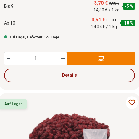
3,70 €
3,90 €
Bis
9
-5 %
14,80 € / 1 kg
3,51 €
3,90 €
Ab
10
-10 %
14,04 € / 1 kg
auf Lager, Lieferzeit: 1-5 Tage
Produkt Anzahl: Gib den gewünschten Wert ein
Details
Auf Lager