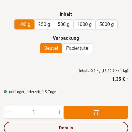
auswählen
Inhalt
100 g
250 g
500 g
1000 g
5000 g
auswählen
Verpackung
Beutel
Papiertüte
Inhalt:
0.1 kg
(13,50 € * / 1 kg)
1,35 € *
auf Lager, Lieferzeit: 1-5 Tage
Produkt Anzahl: Gib den gewünschten Wert ein
Details