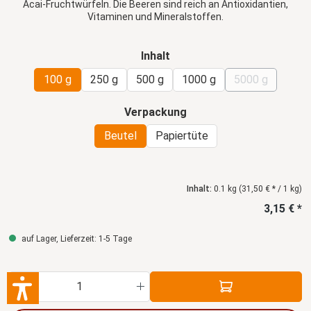
Acai-Fruchtwürfeln. Die Beeren sind reich an Antioxidantien,
Vitaminen und Mineralstoffen.
auswählen
Inhalt
100 g
250 g
500 g
1000 g
5000 g
(Diese Option 
auswählen
Verpackung
Beutel
Papiertüte
Inhalt:
0.1 kg
(31,50 € * / 1 kg)
3,15 € *
auf Lager, Lieferzeit: 1-5 Tage
Produkt Anzahl: Gib den gewünschten Wert ein