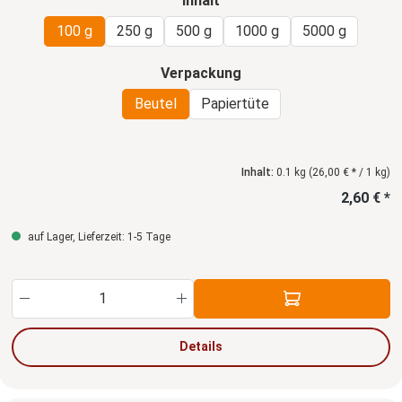
Inhalt
100 g
250 g
500 g
1000 g
5000 g
auswählen
Verpackung
Beutel
Papiertüte
Inhalt:
0.1 kg
(26,00 € * / 1 kg)
2,60 € *
auf Lager, Lieferzeit: 1-5 Tage
Produkt Anzahl: Gib den gewünschten Wert ein
Details