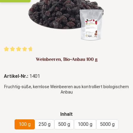
Durchschnittliche Bewertung von 4.8 von 5 Sternen
Weinbeeren, Bio-Anbau 100 g
Artikel-Nr.:
1401
Fruchtig-süße, kernlose Weinbeeren aus kontrolliert biologischem
Anbau
auswählen
Inhalt
100 g
250 g
500 g
1000 g
5000 g