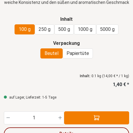
weiche Konsistenz und den süßen und aromatischen Geschmack
aus
auswählen
Inhalt
100 g
250 g
500 g
1000 g
5000 g
auswählen
Verpackung
Beutel
Papiertüte
Inhalt:
0.1 kg
(14,00 € * / 1 kg)
1,40 € *
auf Lager, Lieferzeit: 1-5 Tage
Produkt Anzahl: Gib den gewünschten Wert ein