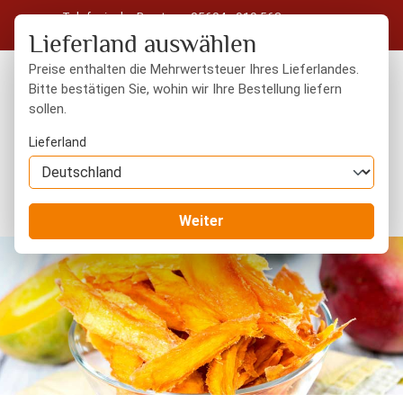
Telefonische Beratung: 05604 - 919 563
Zum Hauptinhalt springen
Kostenloser Versand in Deutschland ab 50 € Warenwert
Lieferland auswählen
Preise enthalten die Mehrwertsteuer Ihres Lieferlandes.
Bitte bestätigen Sie, wohin wir Ihre Bestellung liefern
sollen.
Du hast 0 Produkte
Warenk
Lieferland
Trockenfrüchte
naturbelassen
Weiter