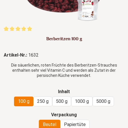
Durchschnittliche Bewertung von 5 von 5 Sternen
Berberitzen 100 g
Artikel-Nr.:
1632
Die säuerlichen, roten Früchte des Berberitzen-Strauches
enthalten sehr viel Vitamin C und werden als Zutat in der
persischen Küche verwendet.
auswählen
Inhalt
100 g
250 g
500 g
1000 g
5000 g
auswählen
Verpackung
Beutel
Papiertüte