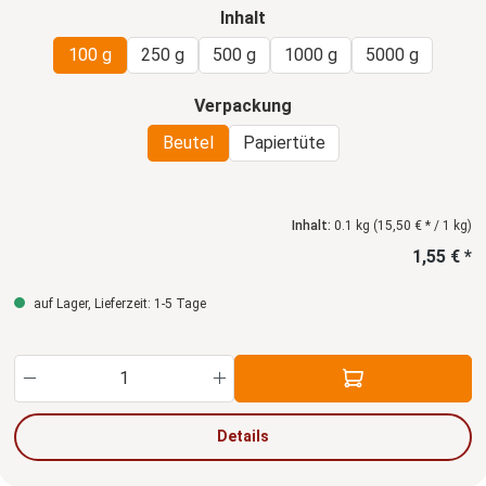
auswählen
Inhalt
100 g
250 g
500 g
1000 g
5000 g
auswählen
Verpackung
Beutel
Papiertüte
Inhalt:
0.1 kg
(15,50 € * / 1 kg)
1,55 € *
auf Lager, Lieferzeit: 1-5 Tage
Produkt Anzahl: Gib den gewünschten Wert ein
Details