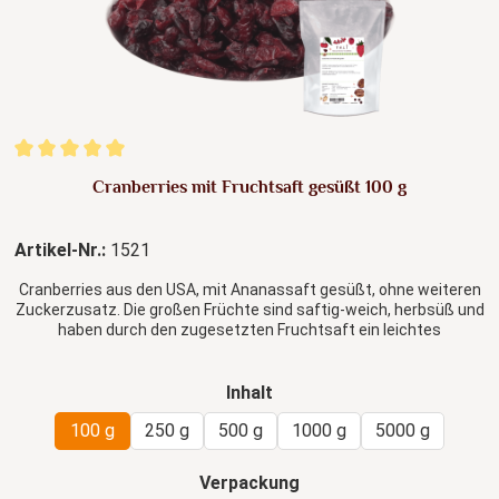
Durchschnittliche Bewertung von 5 von 5 Sternen
Cranberries mit Fruchtsaft gesüßt 100 g
Artikel-Nr.:
1521
Cranberries aus den USA, mit Ananassaft gesüßt, ohne weiteren
Zuckerzusatz. Die großen Früchte sind saftig-weich, herbsüß und
haben durch den zugesetzten Fruchtsaft ein leichtes
Ananasaroma
auswählen
Inhalt
100 g
250 g
500 g
1000 g
5000 g
auswählen
Verpackung