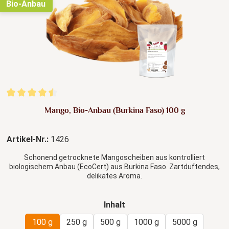
Bio-Anbau
Durchschnittliche Bewertung von 4.61 von 5 Sternen
Mango, Bio-Anbau (Burkina Faso) 100 g
Artikel-Nr.:
1426
Schonend getrocknete Mangoscheiben aus kontrolliert
biologischem Anbau (EcoCert) aus Burkina Faso. Zartduftendes,
delikates Aroma.
auswählen
Inhalt
100 g
250 g
500 g
1000 g
5000 g