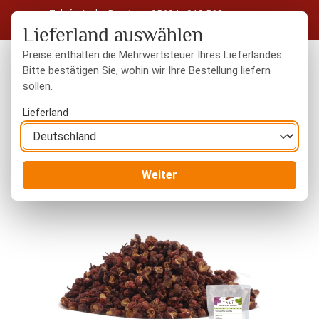
Telefonische Beratung: 05604 - 919 563
Zum Hauptinhalt springen
Kostenloser Versand in Deutschland ab 50 € Warenwert
Lieferland auswählen
Preise enthalten die Mehrwertsteuer Ihres Lieferlandes.
Bitte bestätigen Sie, wohin wir Ihre Bestellung liefern
sollen.
Du hast 0 Produkte
Warenk
Lieferland
Gewürze
ganze Gewürze
Weiter
Bildergalerie überspringen