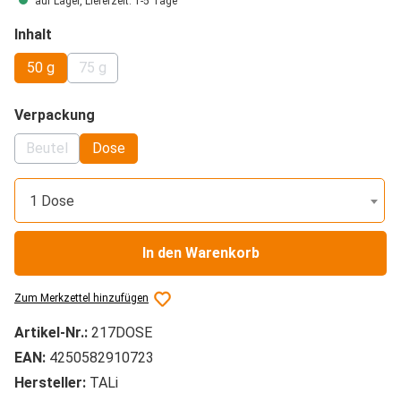
auf Lager, Lieferzeit: 1-5 Tage
auswählen
Inhalt
50 g
75 g
(Diese Option ist zurzeit nicht verfügbar.)
auswählen
Verpackung
Beutel
Dose
(Diese Option ist zurzeit nicht verfügbar.)
1 Dose
In den Warenkorb
Zum Merkzettel hinzufügen
Artikel-Nr.:
217DOSE
EAN:
4250582910723
Hersteller:
TALi