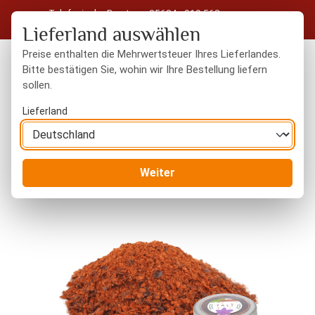
Telefonische Beratung: 05604 - 919 563
Zum Hauptinhalt springen
Kostenloser Versand in Deutschland ab 50 € Warenwert
Lieferland auswählen
Preise enthalten die Mehrwertsteuer Ihres Lieferlandes.
Bitte bestätigen Sie, wohin wir Ihre Bestellung liefern
sollen.
Du hast 0 Produkte
Warenk
Lieferland
Gewürze
Gewürzmischungen
Weiter
Bildergalerie überspringen