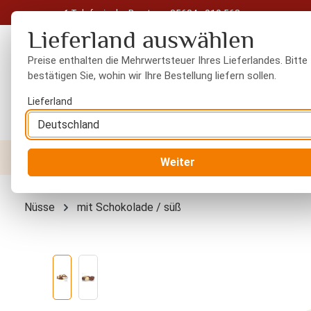
Telefonische Beratung: 05604 - 919 563
 Hauptinhalt springen
Zur Suche springen
Zur Hauptnavigation springen
Lieferland auswählen
Preise enthalten die Mehrwertsteuer Ihres Lieferlandes. Bitte
bestätigen Sie, wohin wir Ihre Bestellung liefern sollen.
Lieferland
Nüsse
Trockenfrüchte
Gewürze
Orient
Weiter
Nüsse
mit Schokolade / süß
Bildergalerie überspringen