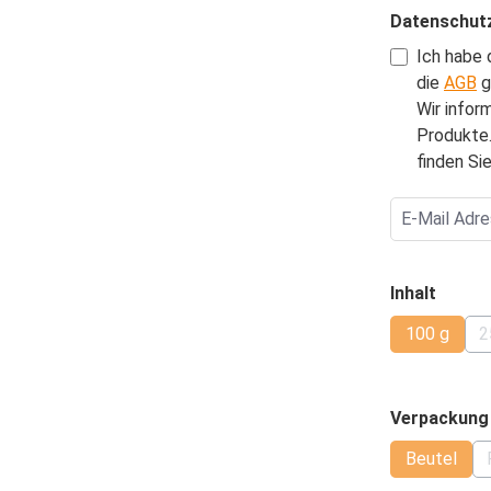
Datenschut
Ich habe 
die
AGB
g
Wir infor
Produkte.
finden Sie
auswä
Inhalt
100 g
2
(Diese Op
Verpackung
Beutel
(Diese Op