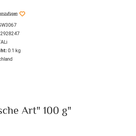
hinzufügen
SW3067
2928247
ALi
ht:
0.1 kg
hland
che Art" 100 g"