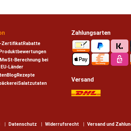
on
Zahlungsarten
-Zertifikat
Rabatte
e Produktbewertungen
 MwSt-Berechnung bei
n EU-Länder
ten
Blog
Rezepte
Versand
bäckerei
Salatzutaten
B
Datenschutz
Widerrufsrecht
Versand und Zahlun