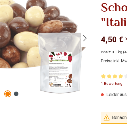
Sch
"Ita
4,50 € 
Inhalt:
0.1 kg
(4
Preise inkl. M
Durchschnitt
1 Bewertung
Leider aus
Benachr