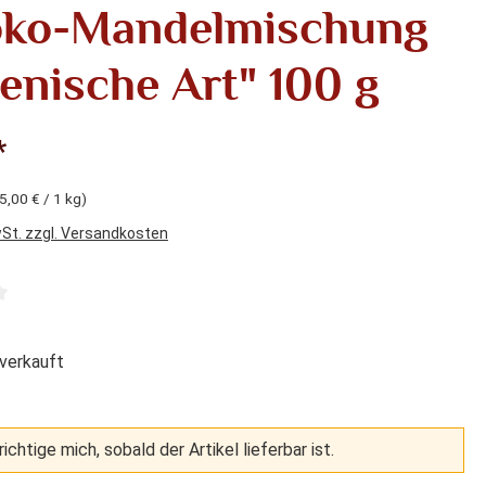
oko-Mandelmischung
lienische Art" 100 g
*
5,00 € / 1 kg)
wSt. zzgl. Versandkosten
liche Bewertung von 4 von 5 Sternen
verkauft
ichtige mich, sobald der Artikel lieferbar ist.