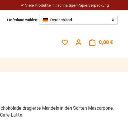
Viele Produkte in nachhaltiger Papierverpackung
Lieferland wählen:
Deutschland
Du hast 0 Produkte auf dem
0,00 €
Warenk
Schokolade dragierte Mandeln in den Sorten Mascarpone,
 Cafe Latte