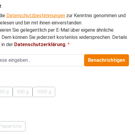
z
die
Datenschutzbestimmungen
zur Kenntnis genommen und
elesen und bin mit ihnen einverstanden.
mieren Sie gelegentlich per E-Mail über eigene ähnliche
 Dem können Sie jederzeit kostenlos widersprechen. Details
 in der
Datenschutzerklärung
.
*
Benachrichtigen
hlen
50 g
500 g
1000 g
tion ist zurzeit nicht verfügbar.)
(Diese Option ist zurzeit nicht verfügbar.)
(Diese Option ist zurzeit nicht verfügbar.)
(Diese Option ist zurzeit nicht verfügbar.)
auswählen
Papiertüte
tion ist zurzeit nicht verfügbar.)
(Diese Option ist zurzeit nicht verfügbar.)