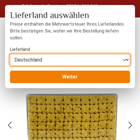
Telefonische Beratung: 05604 - 919 563
Zum Hauptinhalt springen
Kostenloser Versand in Deutschland ab 50 € Warenwert
Lieferland auswählen
Preise enthalten die Mehrwertsteuer Ihres Lieferlandes.
Bitte bestätigen Sie, wohin wir Ihre Bestellung liefern
sollen.
Du hast 0 Produkte
Warenk
Lieferland
Orientalisches
Süßigkeiten
Weiter
Bildergalerie überspringen