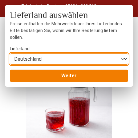
Telefonische Beratung: 05604 - 919 563
Zum Hauptinhalt springen
Kostenloser Versand in Deutschland ab 50 € Warenwert
Lieferland auswählen
Preise enthalten die Mehrwertsteuer Ihres Lieferlandes.
Bitte bestätigen Sie, wohin wir Ihre Bestellung liefern
sollen.
Du hast 0 Produkte
Warenk
Lieferland
Information
Rezepte
Bildergalerie überspringen
Weiter