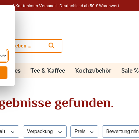
Kostenloser Versand in Deutschland ab 50 € Warenwert
alisches
Tee & Kaffee
Kochzubehör
Sale %
rgebnisse gefunden.
alt
Verpackung
Preis
Bewertung min