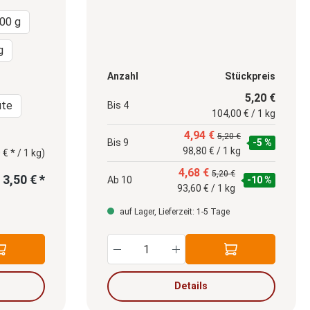
00 g
g
Anzahl
Stückpreis
uswählen
5,20 €
üte
Bis
4
104,00 € / 1 kg
4,94 €
5,20 €
Bis
9
-5 %
98,80 € / 1 kg
 € * / 1 kg)
4,68 €
5,20 €
3,50 € *
Ab
10
-10 %
93,60 € / 1 kg
auf Lager, Lieferzeit: 1-5 Tage
n um die Anzahl zu erhöhen oder zu redu
oder benutze die Schaltflächen um die A
 Gib den gewünschten Wert ein oder benut
Produkt Anzahl: Gib den g
Details