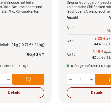
ße Walnüsse mit hellen
Original Gochugaru – gesch
s Chile. Naturbelassen und
koreanische Chiliflocken mi
t. Im 9 kg-Originalkarton
fruchtigem Aroma, leuchten
Farbe und angenehmer Schär
Anzahl
S
für klassische koreanische 
wie Kimchi, Eintöpfe, Marin
Bis
4
würzige Saucen.
46,
3,33 €
3,5
Bis
9
44,40 € / 1
Inhalt:
9 kg
(10,71 € * / 1 kg)
3,15 €
3,50
96,40 € *
Ab
10
42,00 € / 1 
, Lieferzeit: 1-5 Tage
auf Lager, Lieferzeit: 1-5 Tage
 Wert ein oder benutze die Schaltfläche
kt Anzahl: Gib den gewünschten Wert ein 
Produkt Anzahl:
Details
Details