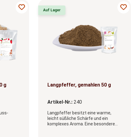
Auf Lager
ung von 4.5 von 5 Sternen
0 g
Langpfeffer, gemahlen 50 g
Artikel-Nr.:
240
uss-
Langpfeffer besitzt eine warme,
leicht süßliche Schärfe und ein
komplexes Aroma. Eine besondere
eln,
Pfefferspezialität für orientalische,
sskerne.
herzhafte und kreative Gerichte.
ählen