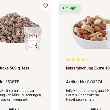
Auf Lager
Durchschnittliche Bewert
ücke 500 g Test
Nussmischung Extra 10
r.:
1538TE
Artikel-Nr.:
SW3274
cke 5 x 5 mm, ideal zur
Edle Nussmischung aus 6 N
ung von Müsli-Mischungen,
Sorten: Cashewkerne,
Backen geeignet.
Haselnusskerne,
Macadamianusskerne, Mand
Pekannusskerne und Walnu
auswählen
ausw
Inhalt
Inhalt