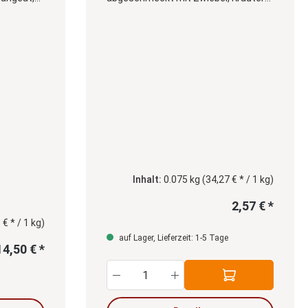
Pfeffer und Chili
würz
Inhalt:
0.075 kg
(34,27 € * / 1 kg)
2,57 € *
 € * / 1 kg)
auf Lager, Lieferzeit: 1-5 Tage
14,50 € *
n um die Anzahl zu erhöhen oder zu redu
Produkt Anzahl: Gib den g