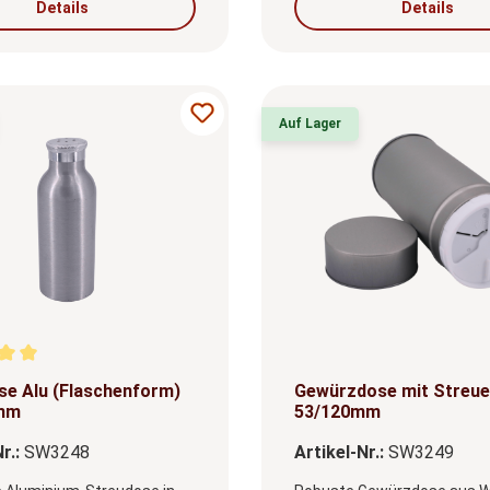
Details
Details
Auf Lager
nittliche Bewertung von 5 von 5 Sternen
se Alu (Flaschenform)
Gewürzdose mit Streue
 mm
53/120mm
r.:
SW3248
Artikel-Nr.:
SW3249