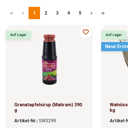
Seite
Seite
Seite
Seite
Seite
1
2
3
4
5
Auf Lager
Auf Lager
Neue Ernt
Granatapfelsirup (Mahram) 390
Walnüsse
g
kg
Artikel-Nr.:
SW3299
Artikel-N