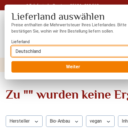
Telefonische Beratung: 05604 - 919 563
 Hauptinhalt springen
Zur Suche springen
Zur Hauptnavigation springen
Lieferland auswählen
Preise enthalten die Mehrwertsteuer Ihres Lieferlandes. Bitte
bestätigen Sie, wohin wir Ihre Bestellung liefern sollen.
Lieferland
Nüsse
Trockenfrüchte
Gewürze
Orient
Weiter
Zu "" wurden keine E
Hersteller
Bio-Anbau
vegan
Inh