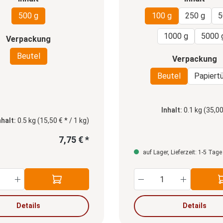
500 g
100 g
250 g
5
1000 g
5000 
auswählen
Verpackung
Beutel
a
Verpackung
Beutel
Papiert
Inhalt:
0.1 kg
(35,00
nhalt:
0.5 kg
(15,50 € * / 1 kg)
7,75 € *
auf Lager, Lieferzeit: 1-5 Tage
 Wert ein oder benutze die Schaltfläche
kt Anzahl: Gib den gewünschten Wert ein 
Produkt Anzahl:
Details
Details