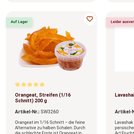
Auf Lager
Leider ausve
Durchschnittliche Bewertung von 5 von 5 Sternen
Orangeat, Streifen (1/16
Lavashak
Schnitt) 200 g
Artikel-Nr.:
SW3260
Artikel-N
Orangeat im 1/16 Schnitt – die feine
Lavashak 
Alternative zu halben Schalen. Durch
persischer
die schlechte Ernte ist Orangeat in
Art Fruch