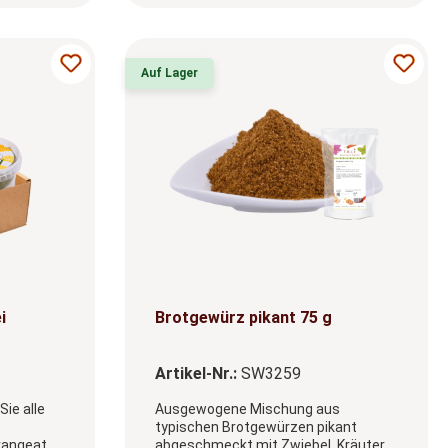
Auf Lager
ung von 5 von 5 Sternen
i
Brotgewürz pikant 75 g
Artikel-Nr.:
SW3259
Sie alle
Ausgewogene Mischung aus
typischen Brotgewürzen pikant
rangeat,
abgeschmeckt mit Zwiebel, Kräutern,