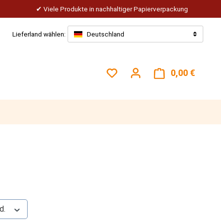
Viele Produkte in nachhaltiger Papierverpackung
Lieferland wählen:
Deutschland
Du hast 0 Produkte auf dem
0,00 €
Warenk
d.