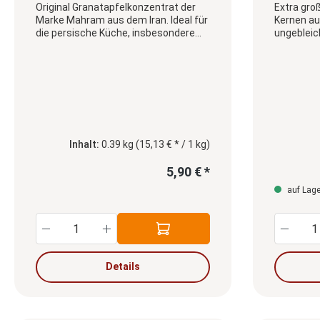
Original Granatapfelkonzentrat der
Extra gro
Marke Mahram aus dem Iran. Ideal für
Kernen au
die persische Küche, insbesondere
ungebleich
für Fesenjan, sowie zum Verfeinern
von Marinaden, Dressings und
Saucen.
Inhalt:
0.39 kg
(15,13 € * / 1 kg)
5,90 € *
auf Lager
Produkt Anzahl: Gib den gewünschten
Produ
Details