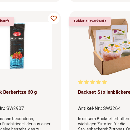
rkauft
Leider ausverkauft
Durchschnittliche Bewert
 Berberitze 60 g
Backset Stollenbäckere
r.:
SW2907
Artikel-Nr.:
SW3264
ist ein besonderer,
In diesem Backset erhalten 
 Fruchtriegel, der aus einer
wichtigen Zutaten für die
tgelee besteht, das zu
Stollenbäckerei: Zitronat, O