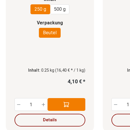
250 g
500 g
auswählen
Verpackung
Beutel
Inhalt:
0.25 kg
(16,40 € * / 1 kg)
I
4,10 € *
Produkt Anzahl: Gib den gewünschten
Produ
Details