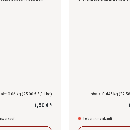
rdünnen Platten
Bittere Mandeln und ein
chen und getrocknet wird.
weihnachtliches Stollenge
mack ist säuerlich-frisch.
ar.)
halt:
0.06 kg
(25,00 € * / 1 kg)
Inhalt:
0.445 kg
(32,58
1,50 € *
 Wert ein oder benutze die Schaltfläche
usverkauft
Leider ausverkauft