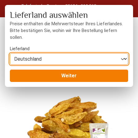
Telefonische Beratung: 05604 - 919 563
Zum Hauptinhalt springen
Kostenloser Versand in Deutschland ab 50 € Warenwert
Lieferland auswählen
Preise enthalten die Mehrwertsteuer Ihres Lieferlandes.
Bitte bestätigen Sie, wohin wir Ihre Bestellung liefern
sollen.
Du hast 0 Produkte
Warenk
Lieferland
Gewürze
ganze Gewürze
Weiter
Bildergalerie überspringen