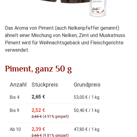
Das Aroma von Piment (auch Nelkenpfeffer genannt)
ähnelt einer Mischung von Nelken, Zimt und Muskatnuss.
Piment wird für Weihnachtsgebäck und Fleischgerichte
verwendet.
Piment, ganz 50 g
Anzahl
Stückpreis
Grundpreis
2,65 €
Bis
4
53,00 € / 1 kg
2,52 €
Bis
9
50,40 € / 1 kg
2,65 €
(4.91% gespart)
2,39 €
Ab
10
47,80 € / 1 kg
2,65 €
(9.81% gespart)