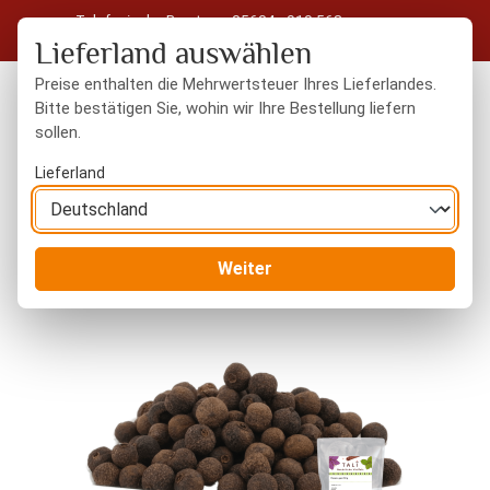
Telefonische Beratung: 05604 - 919 563
Zum Hauptinhalt springen
Kostenloser Versand in Deutschland ab 50 € Warenwert
Lieferland auswählen
Preise enthalten die Mehrwertsteuer Ihres Lieferlandes.
Bitte bestätigen Sie, wohin wir Ihre Bestellung liefern
sollen.
Du hast 0 Produkte
Warenk
Lieferland
Gewürze
ganze Gewürze
Weiter
Bildergalerie überspringen