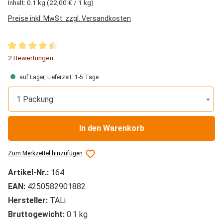
Inhalt:
0.1 kg
(22,00 € / 1 kg)
Preise inkl. MwSt. zzgl. Versandkosten
Durchschnittliche Bewertung von 4.5 von 5 Sternen
2 Bewertungen
auf Lager, Lieferzeit: 1-5 Tage
1 Packung
In den Warenkorb
Zum Merkzettel hinzufügen
Artikel-Nr.:
164
EAN:
4250582901882
Hersteller:
TALi
Bruttogewicht:
0.1 kg