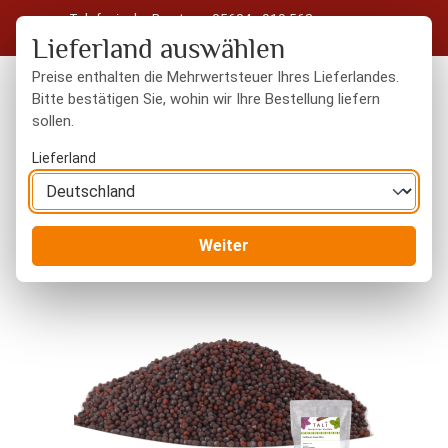
Telefonische Beratung: 05604 - 919 563
Zum Hauptinhalt springen
Kostenloser Versand in Deutschland ab 50 € Warenwert
Lieferland auswählen
Preise enthalten die Mehrwertsteuer Ihres Lieferlandes.
Bitte bestätigen Sie, wohin wir Ihre Bestellung liefern
sollen.
Du hast 0 Produkte
Warenk
Lieferland
Gewürze
ganze Gewürze
Weiter
Bildergalerie überspringen