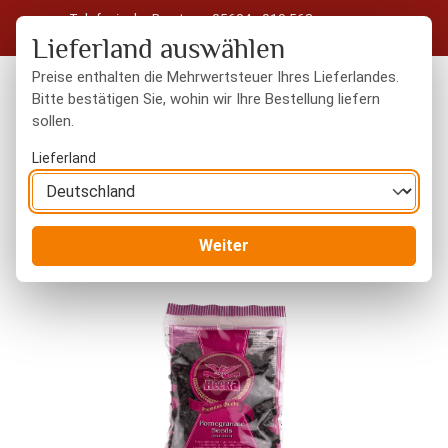
Telefonische Beratung: 05604 - 919 563
Zum Hauptinhalt springen
Kostenloser Versand in Deutschland ab 50 € Warenwert
Lieferland auswählen
Preise enthalten die Mehrwertsteuer Ihres Lieferlandes.
Bitte bestätigen Sie, wohin wir Ihre Bestellung liefern
sollen.
Du hast 0 Produkte
Warenk
Lieferland
Gewürze
ganze Gewürze
Weiter
Bildergalerie überspringen