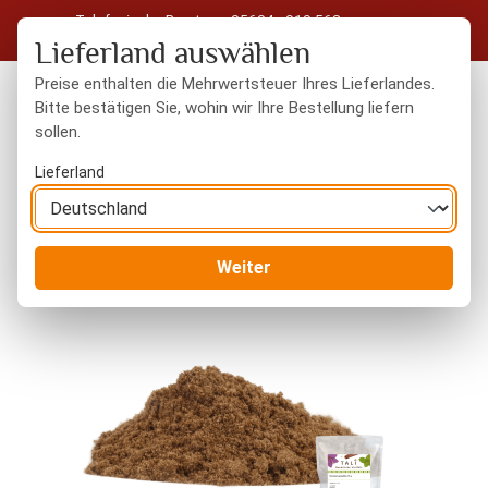
Telefonische Beratung: 05604 - 919 563
Zum Hauptinhalt springen
Kostenloser Versand in Deutschland ab 50 € Warenwert
Lieferland auswählen
Preise enthalten die Mehrwertsteuer Ihres Lieferlandes.
Bitte bestätigen Sie, wohin wir Ihre Bestellung liefern
sollen.
Du hast 0 Produkte
Warenk
Lieferland
Gewürze
gemahlene Gewürze
Weiter
Bildergalerie überspringen