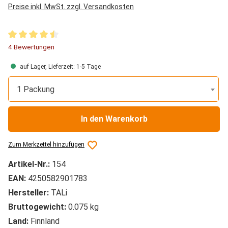
Preise inkl. MwSt. zzgl. Versandkosten
Durchschnittliche Bewertung von 4.5 von 5 Sternen
4 Bewertungen
auf Lager, Lieferzeit: 1-5 Tage
1 Packung
In den Warenkorb
Zum Merkzettel hinzufügen
Artikel-Nr.:
154
EAN:
4250582901783
Hersteller:
TALi
Bruttogewicht:
0.075 kg
Land:
Finnland