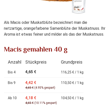
Als Macis oder Muskatblüte bezeichnet man die
netzartige, orangefarbene Samenblüte der Muskatnuss. Ihr
Aroma ist etwas feiner und milder als das der Muskatnuss.
Macis gemahlen 40 g
Anzahl
Stückpreis
Grundpreis
4,65 €
Bis
4
116,25 € / 1 kg
4,42 €
Bis
9
110,50 € / 1 kg
4,65 €
(4.95% gespart)
4,18 €
Ab
10
104,50 € / 1 kg
4,65 €
(10.11% gespart)