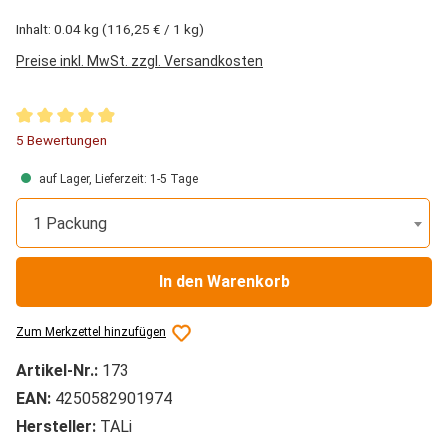
Inhalt:
0.04 kg
(116,25 € / 1 kg)
Preise inkl. MwSt. zzgl. Versandkosten
Durchschnittliche Bewertung von 4.9 von 5 Sternen
5 Bewertungen
auf Lager, Lieferzeit: 1-5 Tage
1 Packung
In den Warenkorb
Zum Merkzettel hinzufügen
Artikel-Nr.:
173
EAN:
4250582901974
Hersteller:
TALi