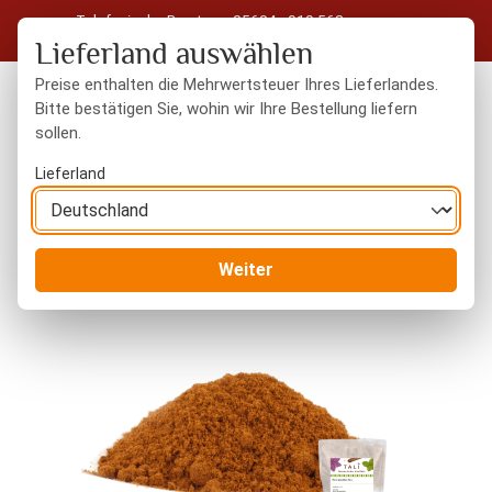
Telefonische Beratung: 05604 - 919 563
Zum Hauptinhalt springen
Kostenloser Versand in Deutschland ab 50 € Warenwert
Lieferland auswählen
Preise enthalten die Mehrwertsteuer Ihres Lieferlandes.
Bitte bestätigen Sie, wohin wir Ihre Bestellung liefern
sollen.
Du hast 0 Produkte
Warenk
Lieferland
Gewürze
gemahlene Gewürze
Weiter
Bildergalerie überspringen