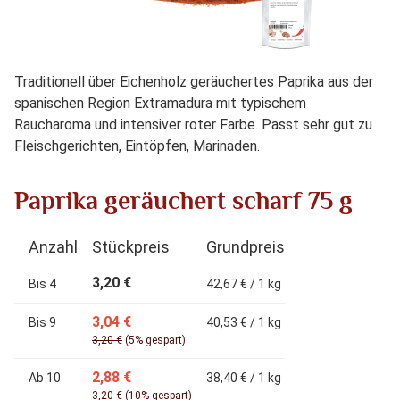
Traditionell über Eichenholz geräuchertes Paprika aus der
spanischen Region Extramadura mit typischem
Raucharoma und intensiver roter Farbe. Passt sehr gut zu
Fleischgerichten, Eintöpfen, Marinaden.
Paprika geräuchert scharf 75 g
Anzahl
Stückpreis
Grundpreis
3,20 €
Bis
4
42,67 € / 1 kg
3,04 €
Bis
9
40,53 € / 1 kg
3,20 €
(5% gespart)
2,88 €
Ab
10
38,40 € / 1 kg
3,20 €
(10% gespart)