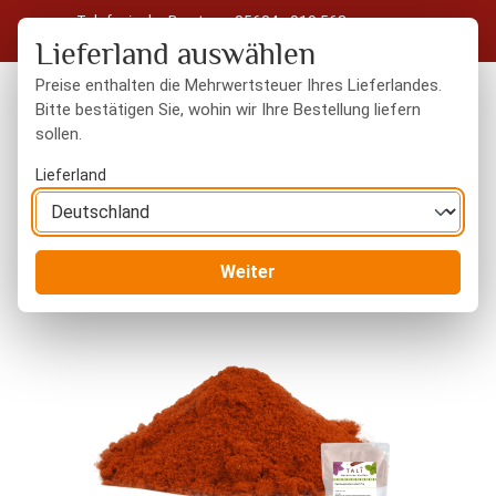
Telefonische Beratung: 05604 - 919 563
Zum Hauptinhalt springen
Kostenloser Versand in Deutschland ab 50 € Warenwert
Lieferland auswählen
Preise enthalten die Mehrwertsteuer Ihres Lieferlandes.
Bitte bestätigen Sie, wohin wir Ihre Bestellung liefern
sollen.
Du hast 0 Produkte
Warenk
Lieferland
Gewürze
gemahlene Gewürze
Weiter
Bildergalerie überspringen