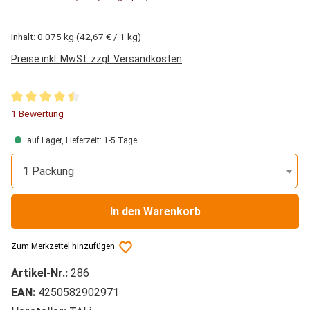
Inhalt:
0.075 kg
(42,67 € / 1 kg)
Preise inkl. MwSt. zzgl. Versandkosten
Durchschnittliche Bewertung von 4.5 von 5 Sternen
1 Bewertung
auf Lager, Lieferzeit: 1-5 Tage
1 Packung
In den Warenkorb
Zum Merkzettel hinzufügen
Artikel-Nr.:
286
EAN:
4250582902971