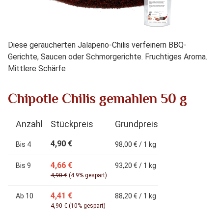
Diese geräucherten Jalapeno-Chilis verfeinern BBQ-
Gerichte, Saucen oder Schmorgerichte. Fruchtiges Aroma.
Mittlere Schärfe
Chipotle Chilis gemahlen 50 g
Anzahl
Stückpreis
Grundpreis
4,90 €
Bis
4
98,00 € / 1 kg
4,66 €
Bis
9
93,20 € / 1 kg
4,90 €
(4.9% gespart)
4,41 €
Ab
10
88,20 € / 1 kg
4,90 €
(10% gespart)