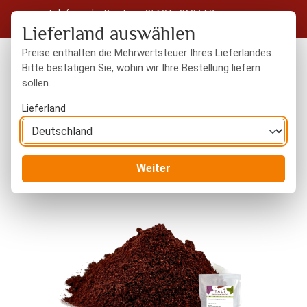
Telefonische Beratung: 05604 - 919 563
Zum Hauptinhalt springen
Kostenloser Versand in Deutschland ab 50 € Warenwert
Lieferland auswählen
Preise enthalten die Mehrwertsteuer Ihres Lieferlandes.
Bitte bestätigen Sie, wohin wir Ihre Bestellung liefern
sollen.
Du hast 0 Produkte
Warenk
Lieferland
Gewürze
gemahlene Gewürze
Weiter
Bildergalerie überspringen