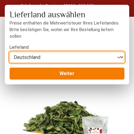
Telefonische Beratung: 05604 - 919 563
Zum Hauptinhalt springen
Kostenloser Versand in Deutschland ab 50 € Warenwert
Lieferland auswählen
Preise enthalten die Mehrwertsteuer Ihres Lieferlandes.
Bitte bestätigen Sie, wohin wir Ihre Bestellung liefern
sollen.
Du hast 0 Produkte
Warenk
Lieferland
Orientalisches
Persische Lebensmittel
Weiter
Bildergalerie überspringen