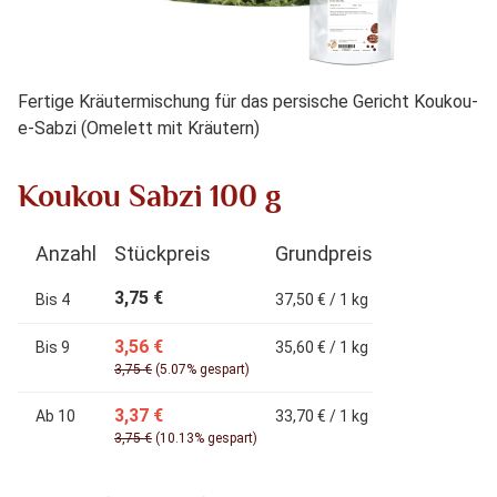
Fertige Kräutermischung für das persische Gericht Koukou-
e-Sabzi (Omelett mit Kräutern)
Koukou Sabzi 100 g
Anzahl
Stückpreis
Grundpreis
3,75 €
Bis
4
37,50 € / 1 kg
3,56 €
Bis
9
35,60 € / 1 kg
3,75 €
(5.07% gespart)
3,37 €
Ab
10
33,70 € / 1 kg
3,75 €
(10.13% gespart)