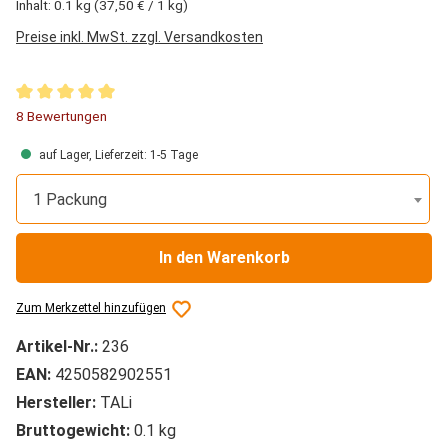
Inhalt:
0.1 kg
(37,50 € / 1 kg)
Preise inkl. MwSt. zzgl. Versandkosten
Durchschnittliche Bewertung von 5 von 5 Sternen
8 Bewertungen
auf Lager, Lieferzeit: 1-5 Tage
1 Packung
In den Warenkorb
Zum Merkzettel hinzufügen
Artikel-Nr.:
236
EAN:
4250582902551
Hersteller:
TALi
Bruttogewicht:
0.1 kg