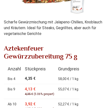
Scharfe Gewürzmischung mit Jalapeno-Chillies, Knoblauch
und Kräutern. Ideal für Steaks, Gegrilltes, aber auch für
vegetarische Gerichte
Aztekenfeuer
Gewürzzubereitung 75 g
Anzahl
Stückpreis
Grundpreis
4,35 €
Bis
4
58,00 € / 1 kg
4,13 €
Bis
9
55,07 € / 1 kg
4,35 €
(5.06% gespart)
3,92 €
Ab
10
52,27 € / 1 kg