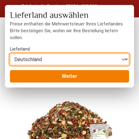
Telefonische Beratung: 05604 - 919 563
Zum Hauptinhalt springen
Kostenloser Versand in Deutschland ab 50 € Warenwert
Lieferland auswählen
Preise enthalten die Mehrwertsteuer Ihres Lieferlandes.
Bitte bestätigen Sie, wohin wir Ihre Bestellung liefern
sollen.
Du hast 0 Produkte
Warenk
Lieferland
Gewürze
Gewürzmischungen
Weiter
Bildergalerie überspringen