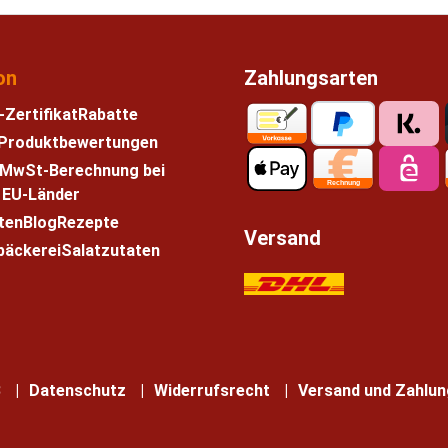
on
Zahlungsarten
-Zertifikat
Rabatte
e Produktbewertungen
 MwSt-Berechnung bei
n EU-Länder
ten
Blog
Rezepte
Versand
bäckerei
Salatzutaten
B
Datenschutz
Widerrufsrecht
Versand und Zahlun