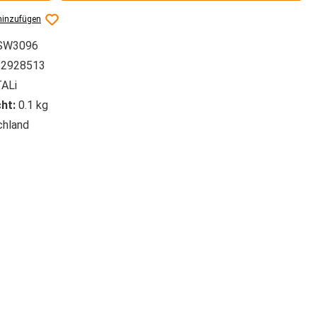
hinzufügen
SW3096
2928513
ALi
ht:
0.1 kg
hland