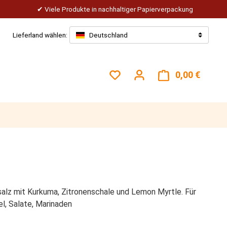
Viele Produkte in nachhaltiger Papierverpackung
Lieferland wählen:
Deutschland
Du hast 0 Produkte auf dem
0,00 €
Warenk
salz mit Kurkuma, Zitronenschale und Lemon Myrtle. Für
el, Salate, Marinaden