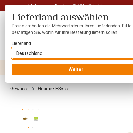
Telefonische Beratung: 05604 - 919 563
 Hauptinhalt springen
Zur Suche springen
Zur Hauptnavigation springen
Lieferland auswählen
Preise enthalten die Mehrwertsteuer Ihres Lieferlandes. Bitte
bestätigen Sie, wohin wir Ihre Bestellung liefern sollen.
Lieferland
Nüsse
Trockenfrüchte
Gewürze
Orient
Weiter
Gewürze
Gourmet-Salze
Bildergalerie überspringen