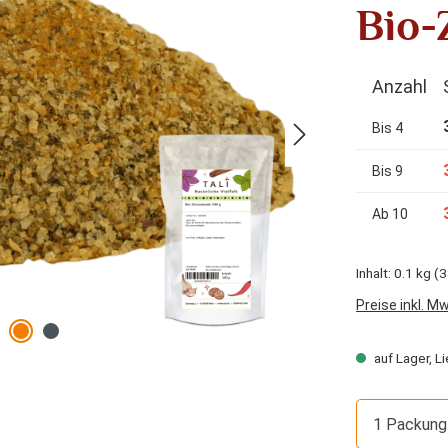
Bio-
Anzahl
Bis
4
Bis
9
Ab
10
Inhalt:
0.1 kg
(3
Preise inkl. M
auf Lager, Li
1 Packung