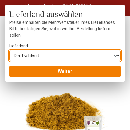
Telefonische Beratung: 05604 - 919 563
Zum Hauptinhalt springen
Kostenloser Versand in Deutschland ab 50 € Warenwert
Lieferland auswählen
Preise enthalten die Mehrwertsteuer Ihres Lieferlandes.
Bitte bestätigen Sie, wohin wir Ihre Bestellung liefern
sollen.
Du hast 0 Produkte
Warenk
Lieferland
Gewürze
Gewürzmischungen
Weiter
Bildergalerie überspringen