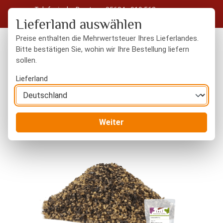
Telefonische Beratung: 05604 - 919 563
Zum Hauptinhalt springen
Kostenloser Versand in Deutschland ab 50 € Warenwert
Lieferland auswählen
Preise enthalten die Mehrwertsteuer Ihres Lieferlandes.
Bitte bestätigen Sie, wohin wir Ihre Bestellung liefern
sollen.
Du hast 0 Produkte
Warenk
Lieferland
Gewürze
Gewürzmischungen
Weiter
Bildergalerie überspringen