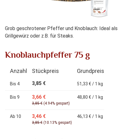
Grob geschrotener Pfeffer und Knoblauch: Ideal als
Grillgewürz oder z.B. für Steaks.
Knoblauchpfeffer 75 g
Anzahl
Stückpreis
Grundpreis
3,85 €
Bis
4
51,33 € / 1 kg
3,66 €
Bis
9
48,80 € / 1 kg
3,85 €
(4.94% gespart)
3,46 €
Ab
10
46,13 € / 1 kg
3,85 €
(10.13% gespart)