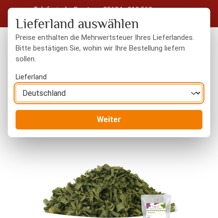
Telefonische Beratung: 05604 - 919 563
Zum Hauptinhalt springen
Kostenloser Versand in Deutschland ab 50 € Warenwert
Lieferland auswählen
Preise enthalten die Mehrwertsteuer Ihres Lieferlandes.
Bitte bestätigen Sie, wohin wir Ihre Bestellung liefern
sollen.
Du hast 0 Produkte
Warenk
Lieferland
Gewürze
Kräuter
Weiter
Bildergalerie überspringen