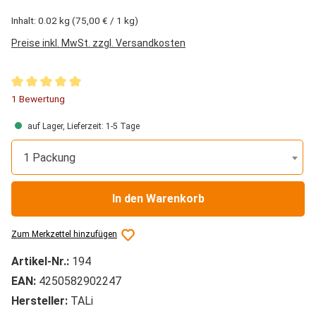
Inhalt:
0.02 kg
(75,00 € / 1 kg)
Preise inkl. MwSt. zzgl. Versandkosten
Durchschnittliche Bewertung von 5 von 5 Sternen
1 Bewertung
auf Lager, Lieferzeit: 1-5 Tage
1 Packung
In den Warenkorb
Zum Merkzettel hinzufügen
Artikel-Nr.:
194
EAN:
4250582902247
Hersteller:
TALi