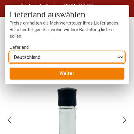
Telefonische Beratung: 05604 - 919 563
Zum Hauptinhalt springen
Kostenloser Versand in Deutschland ab 50 € Warenwert
Lieferland auswählen
Preise enthalten die Mehrwertsteuer Ihres Lieferlandes.
Bitte bestätigen Sie, wohin wir Ihre Bestellung liefern
sollen.
Du hast 0 Produkte
Warenk
Lieferland
Kochzubehör
Mühlen / Streuer / Dosen
Weiter
Bildergalerie überspringen