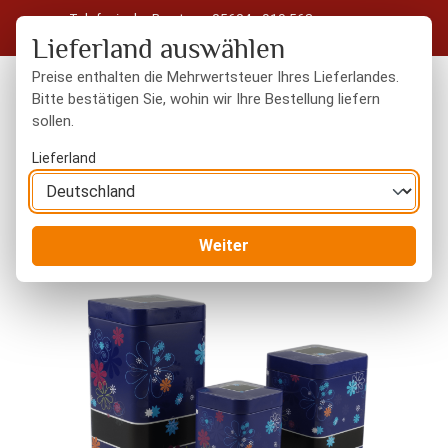
Telefonische Beratung: 05604 - 919 563
Zum Hauptinhalt springen
Kostenloser Versand in Deutschland ab 50 € Warenwert
Lieferland auswählen
Preise enthalten die Mehrwertsteuer Ihres Lieferlandes.
Bitte bestätigen Sie, wohin wir Ihre Bestellung liefern
sollen.
Du hast 0 Produkte
Warenk
Lieferland
Kochzubehör
Mühlen / Streuer / Dosen
Weiter
Bildergalerie überspringen