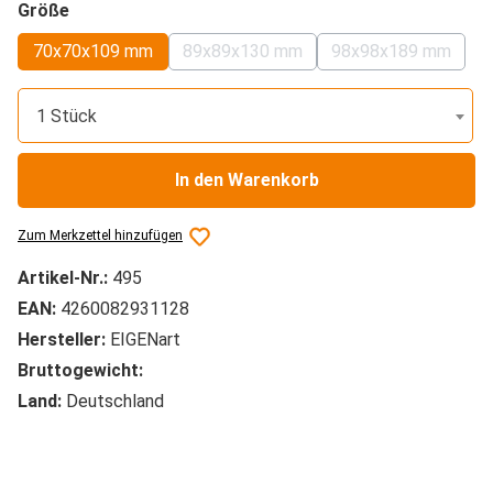
auswählen
Größe
70x70x109 mm
89x89x130 mm
98x98x189 mm
(Diese Option ist zurzeit nicht verfü
(Diese Option i
1 Stück
In den Warenkorb
Zum Merkzettel hinzufügen
Artikel-Nr.:
495
EAN:
4260082931128
Hersteller:
EIGENart
Bruttogewicht:
Land:
Deutschland