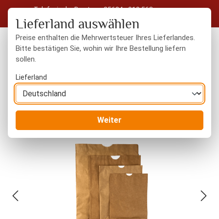
Telefonische Beratung: 05604 - 919 563
Zum Hauptinhalt springen
Kostenloser Versand in Deutschland ab 50 € Warenwert
Lieferland auswählen
Preise enthalten die Mehrwertsteuer Ihres Lieferlandes.
Bitte bestätigen Sie, wohin wir Ihre Bestellung liefern
sollen.
Du hast 0 Produkte
Warenk
Lieferland
Kochzubehör
Papierverpackungen
Weiter
Bildergalerie überspringen