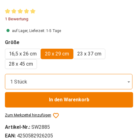
Durchschnittliche Bewertung von 5 von 5 Sternen
1 Bewertung
auf Lager, Lieferzeit: 1-5 Tage
auswählen
Größe
16,5 x 26 cm
20 x 29 cm
23 x 37 cm
28 x 45 cm
1 Stück
In den Warenkorb
Zum Merkzettel hinzufügen
Artikel-Nr.:
SW2885
EAN:
4250582926205