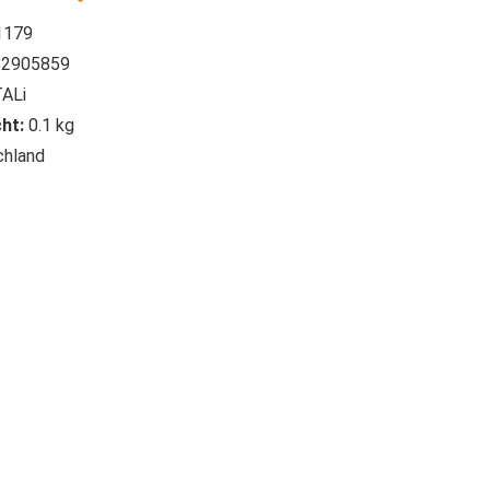
1179
2905859
ALi
ht:
0.1 kg
hland