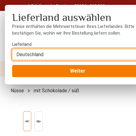
Telefonische Beratung: 05604 - 919 563
 Hauptinhalt springen
Zur Suche springen
Zur Hauptnavigation springen
Lieferland auswählen
Preise enthalten die Mehrwertsteuer Ihres Lieferlandes. Bitte
bestätigen Sie, wohin wir Ihre Bestellung liefern sollen.
Lieferland
Nüsse
Trockenfrüchte
Gewürze
Orient
Weiter
Nüsse
mit Schokolade / süß
Bildergalerie überspringen