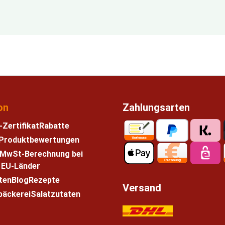
on
Zahlungsarten
-Zertifikat
Rabatte
e Produktbewertungen
 MwSt-Berechnung bei
n EU-Länder
ten
Blog
Rezepte
Versand
bäckerei
Salatzutaten