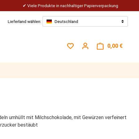
Viele Produkte in nachhaltiger Papierverpackung
Lieferland wählen:
Deutschland
Du hast 0 Produkte auf dem
0,00 €
Warenk
eln umhüllt mit Milchschokolade, mit Gewürzen verfeinert
rzucker bestäubt