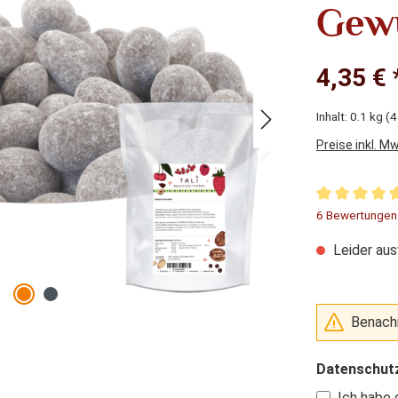
Gewü
4,35 € 
Inhalt:
0.1 kg
(4
Preise inkl. M
Durchschnitt
6 Bewertungen
Leider aus
Benachr
Datenschut
Ich habe 