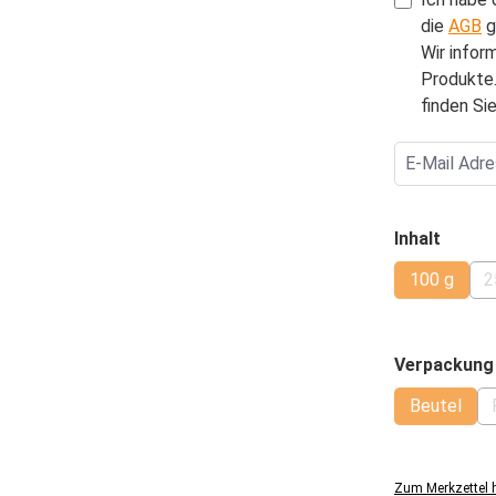
die
AGB
g
Wir infor
Produkte.
finden Sie
auswä
Inhalt
100 g
2
(Diese Op
Verpackung
Beutel
(Diese Op
Zum Merkzettel 