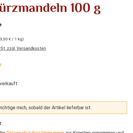
rzmandeln 100 g
*
3,50 € / 1 kg)
wSt. zzgl. Versandkosten
liche Bewertung von 5 von 5 Sternen
verkauft
ichtige mich, sobald der Artikel lieferbar ist.
z
die
Datenschutzbestimmungen
zur Kenntnis genommen und