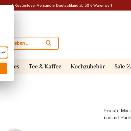
Kostenloser Versand in Deutschland ab 50 € Warenwert
alisches
Tee & Kaffee
Kochzubehör
Sale %
Feinste Mand
und mit Pude