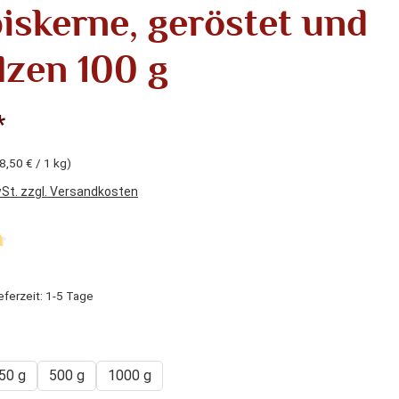
iskerne, geröstet und
lzen 100 g
*
8,50 € / 1 kg)
wSt. zzgl. Versandkosten
liche Bewertung von 4.83 von 5 Sternen
eferzeit: 1-5 Tage
hlen
50 g
500 g
1000 g