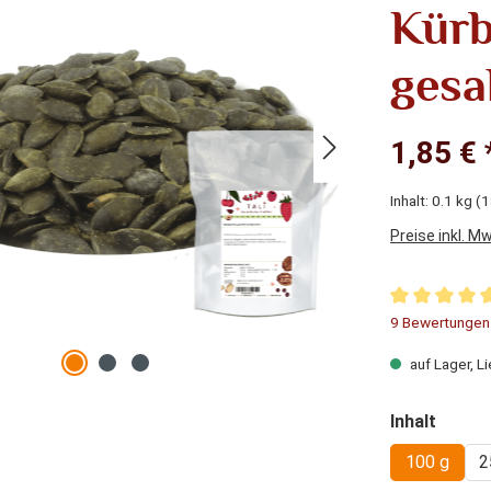
Kürb
gesa
1,85 € 
Inhalt:
0.1 kg
(1
Preise inkl. M
Durchschnitt
9 Bewertungen
auf Lager, Li
auswä
Inhalt
100 g
2