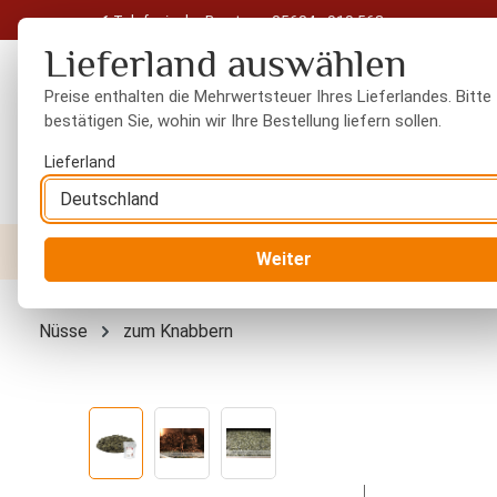
Telefonische Beratung: 05604 - 919 563
 Hauptinhalt springen
Zur Suche springen
Zur Hauptnavigation springen
Lieferland auswählen
Preise enthalten die Mehrwertsteuer Ihres Lieferlandes. Bitte
bestätigen Sie, wohin wir Ihre Bestellung liefern sollen.
Lieferland
Nüsse
Trockenfrüchte
Gewürze
Orient
Weiter
Nüsse
zum Knabbern
Bildergalerie überspringen