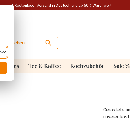
Kostenloser Versand in Deutschland ab 50 € Warenwert
alisches
Tee & Kaffee
Kochzubehör
Sale %
Geröstete un
unserer Rös