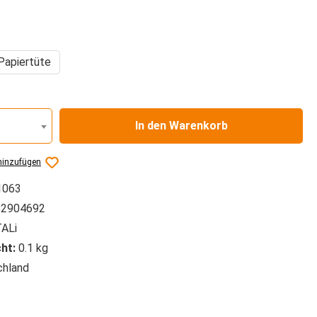
auswählen
Papiertüte
In den Warenkorb
hinzufügen
1063
2904692
ALi
ht:
0.1 kg
hland