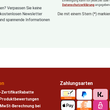
Einwilligung kann ich jederzeit über
Datenschutzerklärung
angegebene
en? Verpassen Sie keine
n kostenlosen Newsletter
Die mit einem Stern (*) markier
und spannende Informationen
on
Zahlungsarten
-Zertifikat
Rabatte
e Produktbewertungen
 MwSt-Berechnung bei