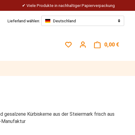
Viele Produkte in nachhaltiger Papierverpackung
Lieferland wählen:
Deutschland
Du hast 0 Produkte auf dem
0,00 €
Warenk
d gesalzene Kürbiskerne aus der Steiermark frisch aus
t-Manufaktur