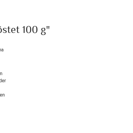
stet 100 g"
ma
en
der
hen