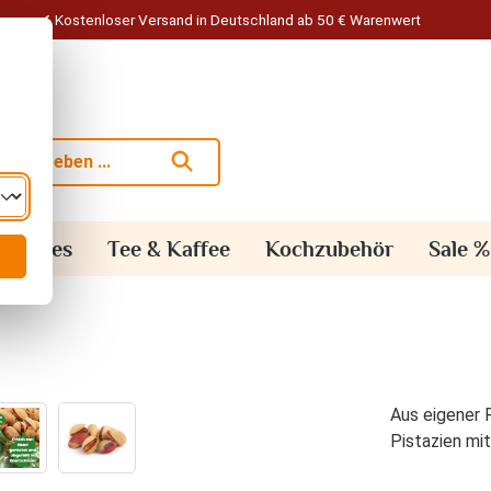
Kostenloser Versand in Deutschland ab 50 € Warenwert
alisches
Tee & Kaffee
Kochzubehör
Sale %
Aus eigener R
Pistazien mi