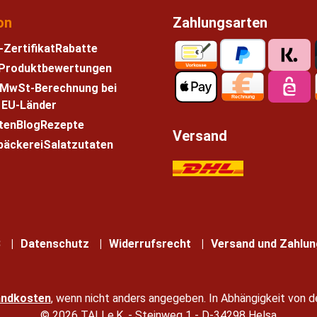
on
Zahlungsarten
-Zertifikat
Rabatte
e Produktbewertungen
 MwSt-Berechnung bei
n EU-Länder
ten
Blog
Rezepte
Versand
bäckerei
Salatzutaten
B
Datenschutz
Widerrufsrecht
Versand und Zahlun
andkosten
, wenn nicht anders angegeben. In Abhängigkeit von d
© 2026 TALI e.K. - Steinweg 1 - D-34298 Helsa