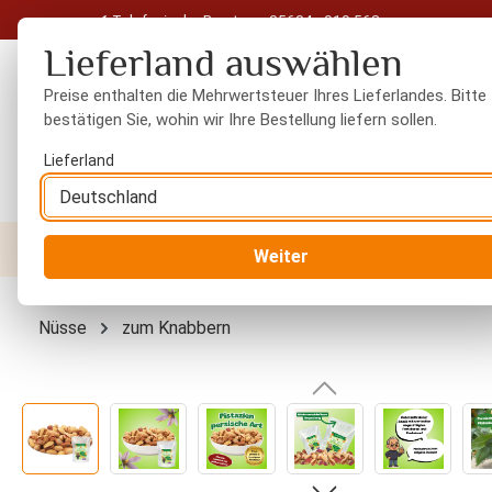
Telefonische Beratung: 05604 - 919 563
 Hauptinhalt springen
Zur Suche springen
Zur Hauptnavigation springen
Lieferland auswählen
Preise enthalten die Mehrwertsteuer Ihres Lieferlandes. Bitte
bestätigen Sie, wohin wir Ihre Bestellung liefern sollen.
Lieferland
Nüsse
Trockenfrüchte
Gewürze
Orient
Weiter
Nüsse
zum Knabbern
Bildergalerie überspringen