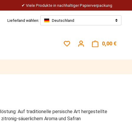
Viele Produkte in nachhaltiger Papierverpackung
Lieferland wählen:
Deutschland
Du hast 0 Produkte auf dem
0,00 €
Warenk
östung: Auf traditionelle persische Art hergestellte
t zitronig-säuerlichem Aroma und Safran