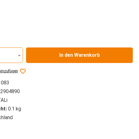
auswählen
In den Warenkorb
hinzufügen
1083
2904890
ALi
ht:
0.1 kg
hland