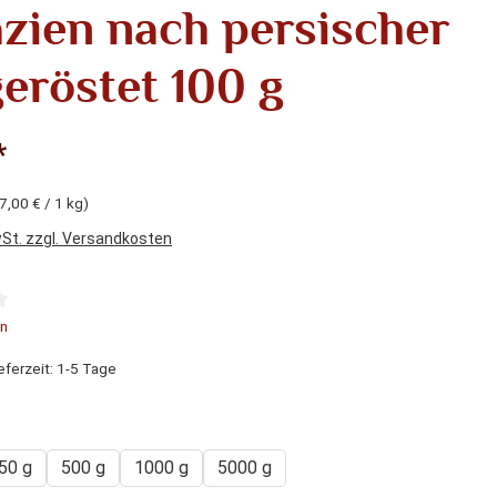
azien nach persischer
geröstet 100 g
*
7,00 € / 1 kg)
wSt. zzgl. Versandkosten
liche Bewertung von 4.6 von 5 Sternen
n
eferzeit: 1-5 Tage
hlen
50 g
500 g
1000 g
5000 g