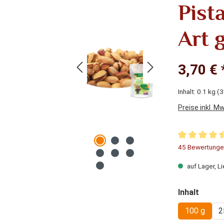
Pist
Art 
3,70 € 
Inhalt:
0.1 kg
(3
Preise inkl. M
Durchschnitt
45 Bewertunge
auf Lager, Li
auswä
Inhalt
100 g
2