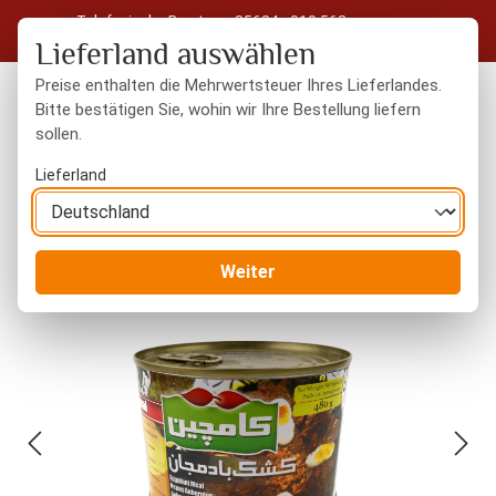
Telefonische Beratung: 05604 - 919 563
Zum Hauptinhalt springen
Kostenloser Versand in Deutschland ab 50 € Warenwert
Lieferland auswählen
Preise enthalten die Mehrwertsteuer Ihres Lieferlandes.
Bitte bestätigen Sie, wohin wir Ihre Bestellung liefern
sollen.
Du hast 0 Produkte
Warenk
Lieferland
Orientalisches
Fertiggerichte & Konserven
Weiter
Bildergalerie überspringen