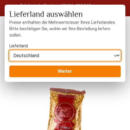
Telefonische Beratung: 05604 - 919 563
Zum Hauptinhalt springen
Kostenloser Versand in Deutschland ab 50 € Warenwert
Lieferland auswählen
Preise enthalten die Mehrwertsteuer Ihres Lieferlandes.
Bitte bestätigen Sie, wohin wir Ihre Bestellung liefern
sollen.
Du hast 0 Produkte
Warenk
Lieferland
Orientalisches
Grundnahrungsmittel
Weiter
Bildergalerie überspringen