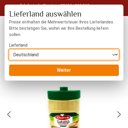
Telefonische Beratung: 05604 - 919 563
Zum Hauptinhalt springen
Kostenloser Versand in Deutschland ab 50 € Warenwert
Lieferland auswählen
Preise enthalten die Mehrwertsteuer Ihres Lieferlandes.
Bitte bestätigen Sie, wohin wir Ihre Bestellung liefern
sollen.
Du hast 0 Produkte
Warenk
Lieferland
Orientalisches
Aromen, Pasten, Sirup
Weiter
Bildergalerie überspringen