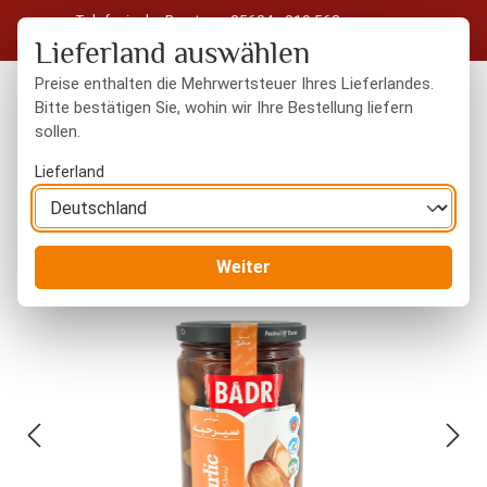
Telefonische Beratung: 05604 - 919 563
Zum Hauptinhalt springen
Kostenloser Versand in Deutschland ab 50 € Warenwert
Lieferland auswählen
Preise enthalten die Mehrwertsteuer Ihres Lieferlandes.
Bitte bestätigen Sie, wohin wir Ihre Bestellung liefern
sollen.
Du hast 0 Produkte
Warenk
Lieferland
Orientalisches
Torshi - Eingelegtes Gemüse
Weiter
Bildergalerie überspringen