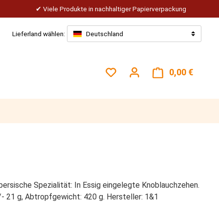
Viele Produkte in nachhaltiger Papierverpackung
Lieferland wählen:
Deutschland
Du hast 0 Produkte auf dem
0,00 €
Warenk
persische Spezialität: In Essig eingelegte Knoblauchzehen.
/- 21 g, Abtropfgewicht: 420 g. Hersteller: 1&1