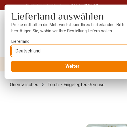
Telefonische Beratung: 05604 - 919 563
 Hauptinhalt springen
Zur Suche springen
Zur Hauptnavigation springen
Lieferland auswählen
Preise enthalten die Mehrwertsteuer Ihres Lieferlandes. Bitte
bestätigen Sie, wohin wir Ihre Bestellung liefern sollen.
Lieferland
Nüsse
Trockenfrüchte
Gewürze
Orient
Weiter
Orientalisches
Torshi - Eingelegtes Gemüse
Bildergalerie überspringen