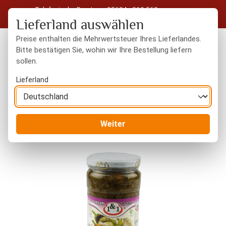
Telefonische Beratung: 05604 - 919 563
Zum Hauptinhalt springen
Kostenloser Versand in Deutschland ab 50 € Warenwert
Lieferland auswählen
Preise enthalten die Mehrwertsteuer Ihres Lieferlandes.
Bitte bestätigen Sie, wohin wir Ihre Bestellung liefern
sollen.
Du hast 0 Produkte
Warenk
Lieferland
Orientalisches
Torshi - Eingelegtes Gemüse
Weiter
Bildergalerie überspringen