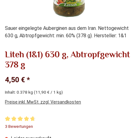
Sauer eingelegte Auberginen aus dem Iran. Nettogewicht
630 g, Abtropfgewicht: min. 60% (378 g). Hersteller: 1&1
Liteh (1&1) 630 g, Abtropfgewicht
378 g
4,50 € *
Inhalt:
0.378 kg
(11,90 € / 1 kg)
Preise inkl. MwSt. zzgl. Versandkosten
Durchschnittliche Bewertung von 4.67 von 5 Sternen
3 Bewertungen