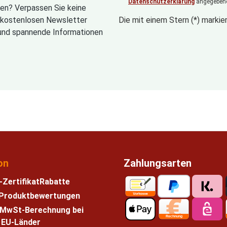
Datenschutzerklärung
angegebene
en? Verpassen Sie keine
n kostenlosen Newsletter
Die mit einem Stern (*) markier
und spannende Informationen
on
Zahlungsarten
-Zertifikat
Rabatte
e Produktbewertungen
 MwSt-Berechnung bei
n EU-Länder