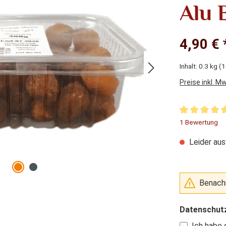
Alu 
4,90 € 
Inhalt:
0.3 kg
(1
Preise inkl. M
Durchschnitt
1 Bewertung
Leider aus
Benachr
Datenschut
Ich habe 