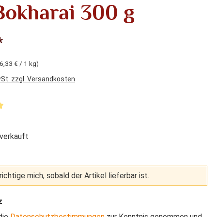
Bokharai 300 g
*
6,33 € / 1 kg)
wSt. zzgl. Versandkosten
liche Bewertung von 5 von 5 Sternen
verkauft
ichtige mich, sobald der Artikel lieferbar ist.
z
die
Datenschutzbestimmungen
zur Kenntnis genommen und