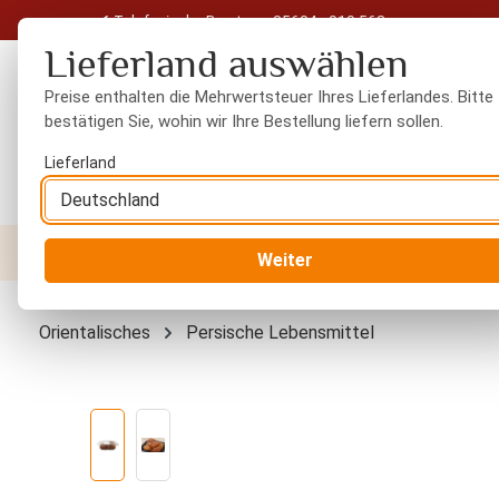
Telefonische Beratung: 05604 - 919 563
 Hauptinhalt springen
Zur Suche springen
Zur Hauptnavigation springen
Lieferland auswählen
Preise enthalten die Mehrwertsteuer Ihres Lieferlandes. Bitte
bestätigen Sie, wohin wir Ihre Bestellung liefern sollen.
Lieferland
Nüsse
Trockenfrüchte
Gewürze
Orient
Weiter
Orientalisches
Persische Lebensmittel
Bildergalerie überspringen