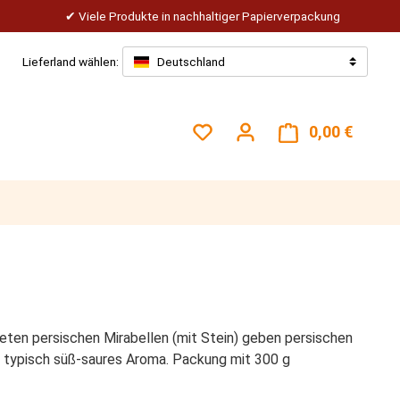
Viele Produkte in nachhaltiger Papierverpackung
Lieferland wählen:
Deutschland
Du hast 0 Produkte auf dem
0,00 €
Warenk
eten persischen Mirabellen (mit Stein) geben persischen
n typisch süß-saures Aroma. Packung mit 300 g