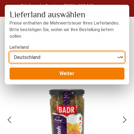
Telefonische Beratung: 05604 - 919 563
Zum Hauptinhalt springen
Kostenloser Versand in Deutschland ab 50 € Warenwert
Lieferland auswählen
Preise enthalten die Mehrwertsteuer Ihres Lieferlandes.
Bitte bestätigen Sie, wohin wir Ihre Bestellung liefern
sollen.
Du hast 0 Produkte
Warenk
Lieferland
Orientalisches
Torshi - Eingelegtes Gemüse
Weiter
Bildergalerie überspringen