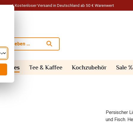
Kostenloser Versand in Deutschland ab 50 € Warenwert
alisches
Tee & Kaffee
Kochzubehör
Sale %
Persischer L
und Fisch. He