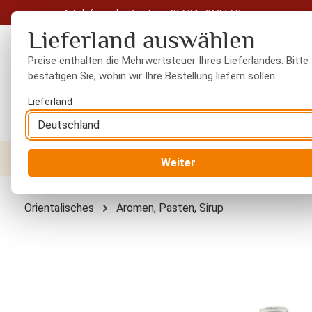
Telefonische Beratung: 05604 - 919 563
 Hauptinhalt springen
Zur Suche springen
Zur Hauptnavigation springen
Lieferland auswählen
Preise enthalten die Mehrwertsteuer Ihres Lieferlandes. Bitte
bestätigen Sie, wohin wir Ihre Bestellung liefern sollen.
Lieferland
Nüsse
Trockenfrüchte
Gewürze
Orient
Weiter
Orientalisches
Aromen, Pasten, Sirup
Bildergalerie überspringen