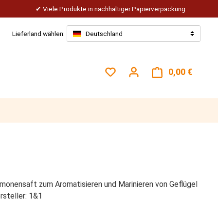
Viele Produkte in nachhaltiger Papierverpackung
Lieferland wählen:
Deutschland
Du hast 0 Produkte auf dem
0,00 €
Warenk
imonensaft zum Aromatisieren und Marinieren von Geflügel
rsteller: 1&1