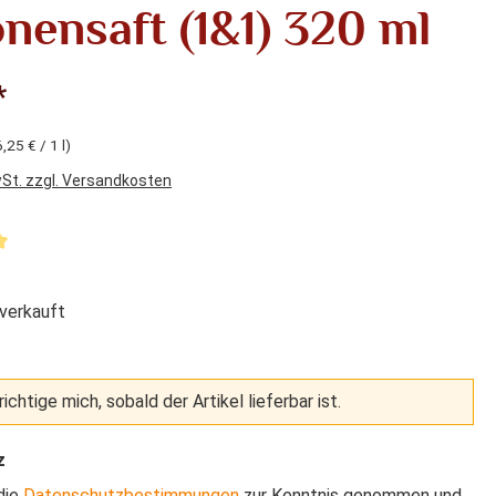
nensaft (1&1) 320 ml
*
,25 € / 1 l)
wSt. zzgl. Versandkosten
liche Bewertung von 5 von 5 Sternen
verkauft
ichtige mich, sobald der Artikel lieferbar ist.
z
die
Datenschutzbestimmungen
zur Kenntnis genommen und