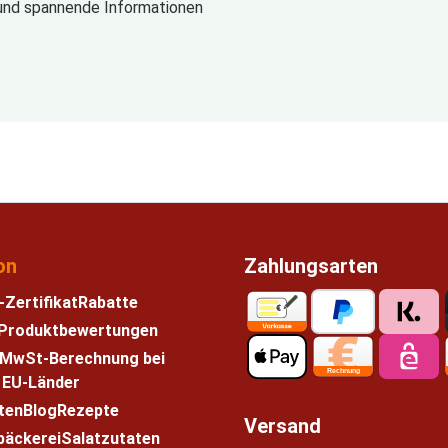
und spannende Informationen
on
Zahlungsarten
-Zertifikat
Rabatte
e Produktbewertungen
 MwSt-Berechnung bei
n EU-Länder
ten
Blog
Rezepte
Versand
bäckerei
Salatzutaten