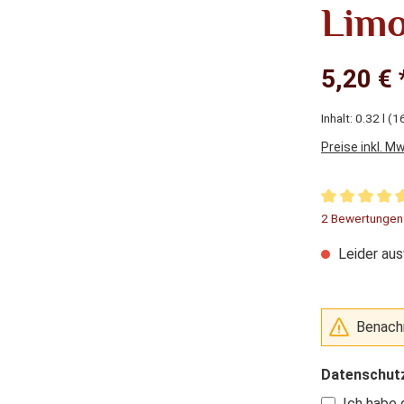
Limo
5,20 € 
Inhalt:
0.32 l
(16
Preise inkl. M
Durchschnitt
2 Bewertungen
Leider aus
Benachr
Datenschut
Ich habe 