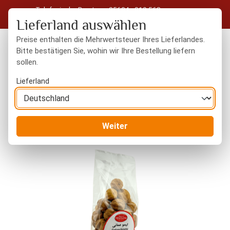
Telefonische Beratung: 05604 - 919 563
Zum Hauptinhalt springen
Kostenloser Versand in Deutschland ab 50 € Warenwert
Lieferland auswählen
Preise enthalten die Mehrwertsteuer Ihres Lieferlandes.
Bitte bestätigen Sie, wohin wir Ihre Bestellung liefern
sollen.
Du hast 0 Produkte
Warenk
Lieferland
Orientalisches
Persische Lebensmittel
Weiter
Bildergalerie überspringen