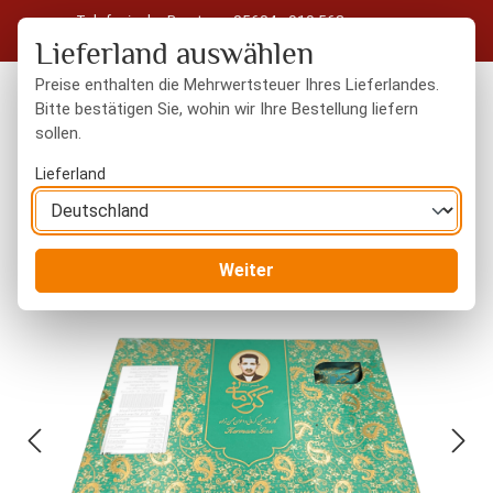
Telefonische Beratung: 05604 - 919 563
Zum Hauptinhalt springen
Kostenloser Versand in Deutschland ab 50 € Warenwert
Lieferland auswählen
Preise enthalten die Mehrwertsteuer Ihres Lieferlandes.
Bitte bestätigen Sie, wohin wir Ihre Bestellung liefern
sollen.
Du hast 0 Produkte
Warenk
Lieferland
Orientalisches
Süßigkeiten
Weiter
Bildergalerie überspringen