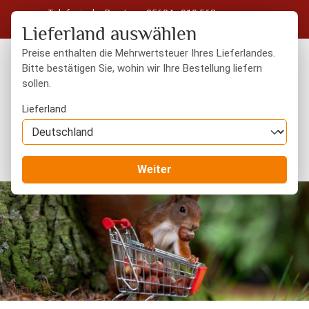
Telefonische Beratung: 05604 - 919 563
Zum Hauptinhalt springen
Kostenloser Versand in Deutschland ab 50 € Warenwert
Lieferland auswählen
Preise enthalten die Mehrwertsteuer Ihres Lieferlandes.
Bitte bestätigen Sie, wohin wir Ihre Bestellung liefern
sollen.
Du hast 0 Produkte
Warenk
Lieferland
Sale %
Weiter