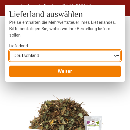
Telefonische Beratung: 05604 - 919 563
Zum Hauptinhalt springen
Kostenloser Versand in Deutschland ab 50 € Warenwert
Lieferland auswählen
Preise enthalten die Mehrwertsteuer Ihres Lieferlandes.
Bitte bestätigen Sie, wohin wir Ihre Bestellung liefern
sollen.
Du hast 0 Produkte
Warenk
Lieferland
Tee & Kaffee
Kräutertee
Weiter
Bildergalerie überspringen