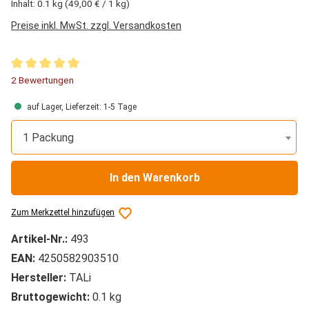
Inhalt:
0.1 kg
(49,00 € / 1 kg)
Preise inkl. MwSt. zzgl. Versandkosten
Durchschnittliche Bewertung von 5 von 5 Sternen
2 Bewertungen
auf Lager, Lieferzeit: 1-5 Tage
1 Packung
In den Warenkorb
Zum Merkzettel hinzufügen
Artikel-Nr.:
493
EAN:
4250582903510
Hersteller:
TALi
Bruttogewicht:
0.1 kg