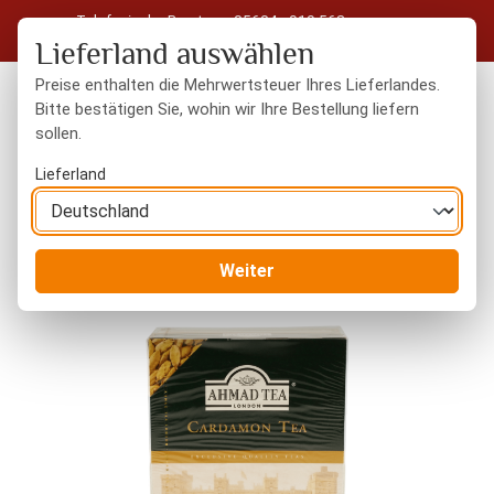
Telefonische Beratung: 05604 - 919 563
Zum Hauptinhalt springen
Kostenloser Versand in Deutschland ab 50 € Warenwert
Lieferland auswählen
Preise enthalten die Mehrwertsteuer Ihres Lieferlandes.
Bitte bestätigen Sie, wohin wir Ihre Bestellung liefern
sollen.
Du hast 0 Produkte
Warenk
Lieferland
Tee & Kaffee
Schwarzer Tee
Weiter
Bildergalerie überspringen