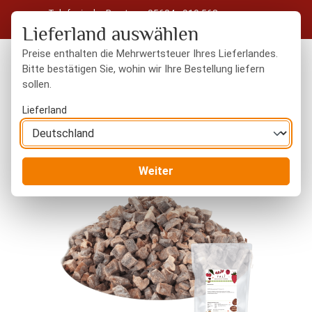
Telefonische Beratung: 05604 - 919 563
Zum Hauptinhalt springen
Kostenloser Versand in Deutschland ab 50 € Warenwert
Lieferland auswählen
Preise enthalten die Mehrwertsteuer Ihres Lieferlandes.
Bitte bestätigen Sie, wohin wir Ihre Bestellung liefern
sollen.
Du hast 0 Produkte
Warenk
Lieferland
Weiter
Bildergalerie überspringen