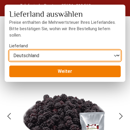
Telefonische Beratung: 05604 - 919 563
Zum Hauptinhalt springen
Kostenloser Versand in Deutschland ab 50 € Warenwert
Lieferland auswählen
Preise enthalten die Mehrwertsteuer Ihres Lieferlandes.
Bitte bestätigen Sie, wohin wir Ihre Bestellung liefern
sollen.
Du hast 0 Produkte
Warenk
Lieferland
Trockenfrüchte
gefriergetrocknet
Weiter
Bildergalerie überspringen