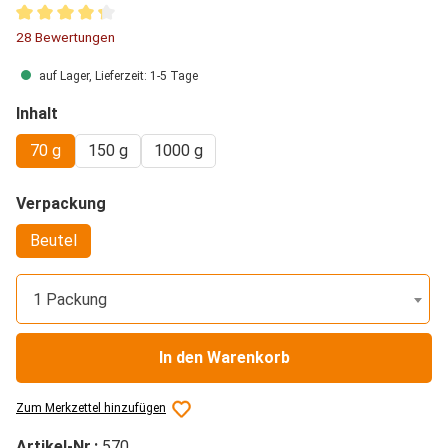
Durchschnittliche Bewertung von 4.36 von 5 Sternen
28 Bewertungen
auf Lager, Lieferzeit: 1-5 Tage
auswählen
Inhalt
70 g
150 g
1000 g
auswählen
Verpackung
Beutel
1 Packung
In den Warenkorb
Zum Merkzettel hinzufügen
Artikel-Nr.:
570